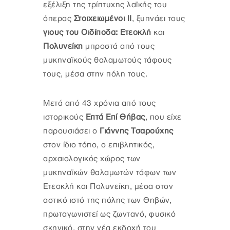
εξέλιξη της τρίπτυχης λαϊκής του
όπερας
Στοιχειωμένοι ΙΙ
, ξυπνάει τους
γιους του Οιδίποδα: Ετεοκλή
και
Πολυνείκη
μπροστά από τους
μυκηναϊκούς θαλαμωτούς τάφους
τους, μέσα στην πόλη τους.
Μετά από 43 χρόνια από τους
ιστορικούς
Επτά Επί Θήβας
, που είχε
παρουσιάσει ο
Γιάννης Τσαρούχης
στον ίδιο τόπο, ο επιβλητικός,
αρχαιολογικός χώρος των
μυκηναϊκών θαλαμωτών τάφων των
Ετεοκλή και Πολυνείκη, μέσα στον
αστικό ιστό της πόλης των Θηβών,
πρωταγωνιστεί ως ζωντανό, φυσικό
σκηνικό, στην νέα εκδοχή του