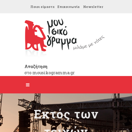
Ποιοι είμαστε
Επικοινωνία
Newsletter
Αναζήτηση
στο mousikogramma.gr
Εκτός των
τειχών