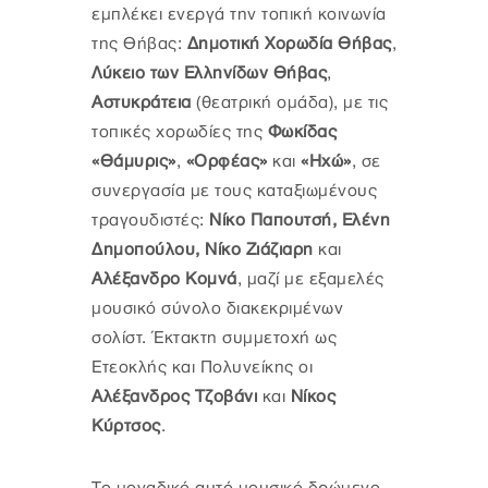
εμπλέκει ενεργά την τοπική κοινωνία
της Θήβας:
Δημοτική Χορωδία Θήβας
,
Λύκειο των Ελληνίδων Θήβας
,
Αστυκράτεια
(θεατρική ομάδα), με τις
τοπικές χορωδίες της
Φωκίδας
«Θάμυρις»
,
«Ορφέας»
και
«Ηχώ»
, σε
συνεργασία με τους καταξιωμένους
τραγουδιστές:
Νίκο Παπουτσή, Ελένη
Δημοπούλου, Νίκο Ζιάζιαρη
και
Αλέξανδρο Κομνά
, μαζί με εξαμελές
μουσικό σύνολο διακεκριμένων
σολίστ. Έκτακτη συμμετοχή ως
Ετεοκλής και Πολυνείκης οι
Αλέξανδρος Τζοβάνι
και
Νίκος
Κύρτσος
.