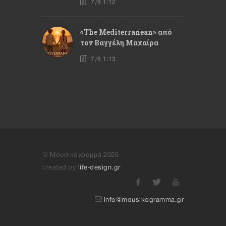
7/8 1:12
«The Mediterranean» από
τον Βαγγέλη Μαχαίρα
7/8 1:13
© Μουσικόγραμμα 2026
created by
life-design.gr
info@mousikogramma.gr