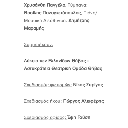
Χρυσάνθη Παγγέλα
, Τύμπανα:
Βασίλης Παναγιωτόπουλος
, Πιάνο/
Μουσική Διεύθυνση:
Δημήτρης
Μαραμής
Συμμετέχουν:
Λύκειο των Ελληνίδων Θήβας -
Αστυκράτεια Θεατρική Ομάδα Θήβας
Σχεδιασμός φωτισμών:
Νίκος Συρίγος
Σχεδιασμός ήχου:
Γιώργος Αλειφέρης
Σχεδιασμός αφίσας:
Έφη Γούση