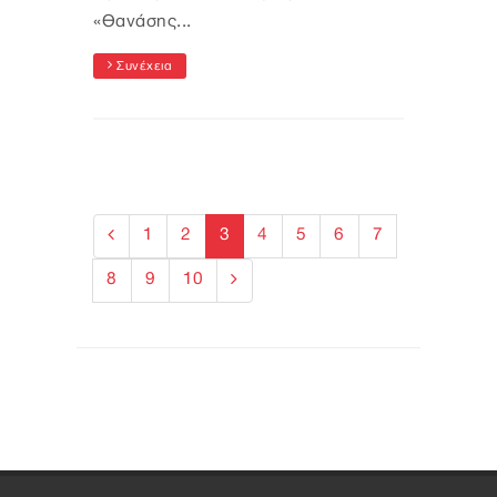
«Θανάσης...
Συνέχεια
1
2
3
4
5
6
7
8
9
10