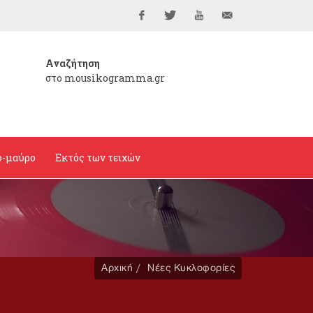
Facebook
Twitter
YouTube
info@mousikogramma
Αναζήτηση
στο mousikogramma.gr
ο-μαύρο
Εκτός των τειχών
Αρχική
Νέες Κυκλοφορίες