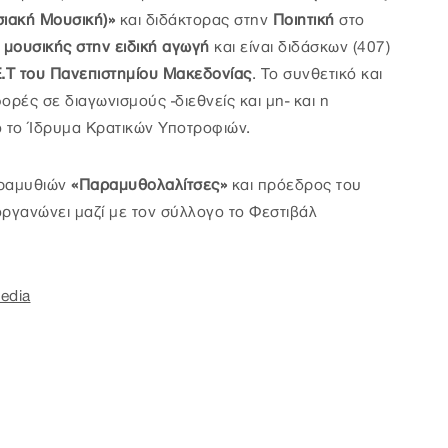
ιακή Μουσική)»
και διδάκτορας στην
Ποιητική
στο
 μουσικής στην ειδική αγωγή
και είναι διδάσκων (407)
Ε.Τ του Πανεπιστημίου Μακεδονίας
. Το συνθετικό και
ρές σε διαγωνισμούς -διεθνείς και μη- και η
ό το Ίδρυμα Κρατικών Υποτροφιών.
αραμυθιών
«Παραμυθολαλίτσες»
και πρόεδρος του
ιοργανώνει μαζί με τον σύλλογο το Φεστιβάλ
edia