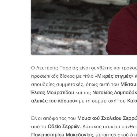
Ο Λευτέρης Πασσιάς είναι συνθέτης και τραγου
προσωπικός δίσκος με τίτλο
«Μικρές στιγμές»
σπουδαίες συμμετοχές, όπως αυτή του
Μίλτου
Έλσας Μουρατίδου
και της
Ναταλίας Λαμπαδά
αλυκές του κόσμου»
με τη συμμετοχή του
Καί
Είναι απόφοιτος του
Μουσικού Σχολείου Σερρ
από το
Ωδείο Σερρών
. Κάτοχος πτυχίου σύνθε
Πανεπιστημίου Μακεδονίας
, μεταπτυχιακού δ