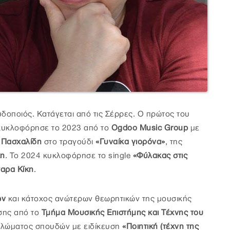
δοποιός. Κατάγεται από τις Σέρρες. Ο πρώτος του
κυκλοφόρησε το 2023 από το
Ogdoo Music Group
με
 Πασχαλίδη
στο τραγούδι
«Γυναίκα γιορόνα»
, της
κη
. Το 2024 κυκλοφόρησε το single
«Φύλακας στις
σαρα Κίκη
.
ών
και κάτοχος ανώτερων θεωρητικών της μουσικής
σης από το
Τμήμα Μουσικής Επιστήμης και Τέχνης του
ιπλώματος σπουδών με ειδίκευση
«Ποιητική (τέχνη της