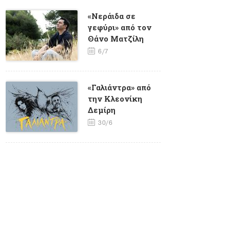
«Νεράιδα σε
γεφύρι» από τον
Θάνο Ματζίλη
6/7
«Γαλιάντρα» από
την Κλεονίκη
Δεμίρη
30/6
«ΦΥΤΙΛΙ» από τον
Γιώργο Καγιαλίκο
και τον Ηλία
Μάστορη
25/6