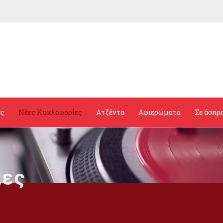
ες
Νέες Κυκλοφορίες
Ατζέντα
Αφιερώματα
Σε άσπρ
ίες