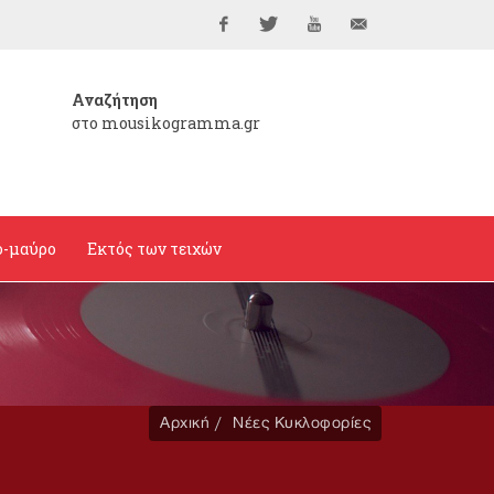
Facebook
Twitter
YouTube
info@mousikogramma
Αναζήτηση
στο mousikogramma.gr
ο-μαύρο
Εκτός των τειχών
Αρχική
Νέες Κυκλοφορίες