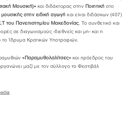
ιακή Μουσική)»
και διδάκτορας στην
Ποιητική
στο
 μουσικής στην ειδική αγωγή
και είναι διδάσκων (407)
Ε.Τ του Πανεπιστημίου Μακεδονίας
. Το συνθετικό και
ρές σε διαγωνισμούς -διεθνείς και μη- και η
ό το Ίδρυμα Κρατικών Υποτροφιών.
αραμυθιών
«Παραμυθολαλίτσες»
και πρόεδρος του
ιοργανώνει μαζί με τον σύλλογο το Φεστιβάλ
edia