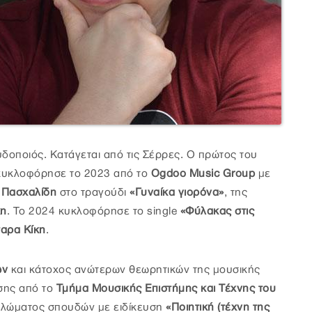
δοποιός. Κατάγεται από τις Σέρρες. Ο πρώτος του
κυκλοφόρησε το 2023 από το
Ogdoo Music Group
με
 Πασχαλίδη
στο τραγούδι
«Γυναίκα γιορόνα»
, της
κη
. Το 2024 κυκλοφόρησε το single
«Φύλακας στις
σαρα Κίκη
.
ών
και κάτοχος ανώτερων θεωρητικών της μουσικής
σης από το
Τμήμα Μουσικής Επιστήμης και Τέχνης του
ιπλώματος σπουδών με ειδίκευση
«Ποιητική (τέχνη της