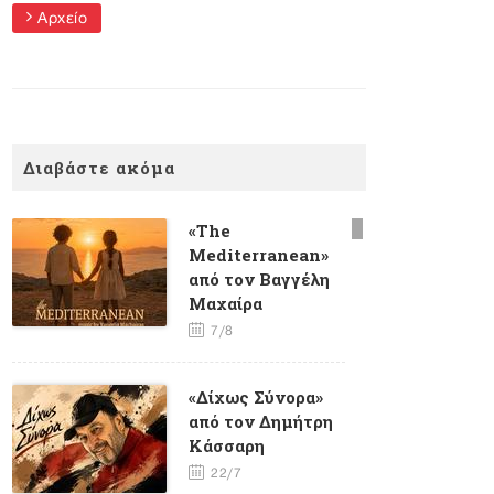
Αρχείο
Διαβάστε ακόμα
«The
Mediterranean»
από τον Βαγγέλη
Μαχαίρα
7/8
«Δίχως Σύνορα»
από τον Δημήτρη
Κάσσαρη
22/7