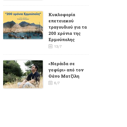
Κυκλοφορία
επετειακού
τραγουδιού για τα
200 χρόνια της
Ερμούπολης
13/7
«Νεράιδα σε
γεφύρι» από τον
Θάνο Ματζίλη
6/7
«Γαλιάντρα» από
την Κλεονίκη
Δεμίρη
30/6