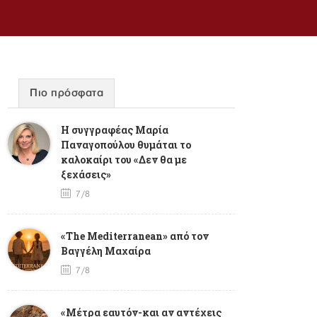
Πιο πρόσφατα
Η συγγραφέας Μαρία
Παναγοπούλου θυμάται το
καλοκαίρι του «Δεν θα με
ξεχάσεις»
7/8
«The Mediterranean» από τον
Βαγγέλη Μαχαίρα
7/8
«Μέτρα εαυτόν-και αν αντέχεις