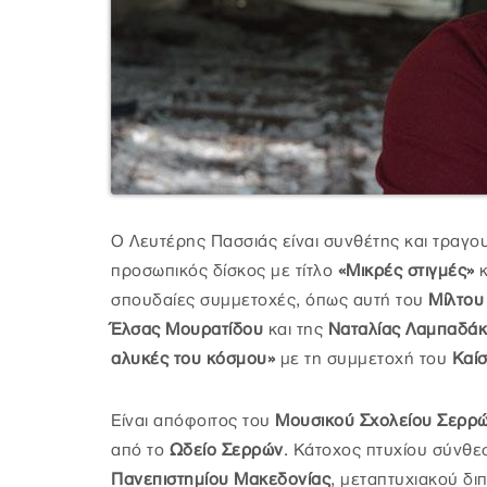
Ο Λευτέρης Πασσιάς είναι συνθέτης και τραγου
προσωπικός δίσκος με τίτλο
«Μικρές στιγμές»
σπουδαίες συμμετοχές, όπως αυτή του
Μίλτου
Έλσας Μουρατίδου
και της
Ναταλίας Λαμπαδά
αλυκές του κόσμου»
με τη συμμετοχή του
Καί
Είναι απόφοιτος του
Μουσικού Σχολείου Σερρ
από το
Ωδείο Σερρών
. Κάτοχος πτυχίου σύνθε
Πανεπιστημίου Μακεδονίας
, μεταπτυχιακού δ