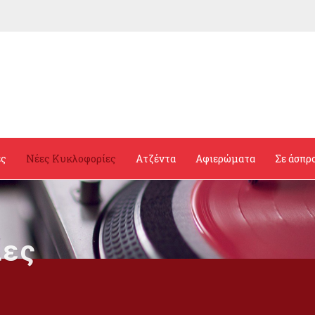
ες
Νέες Κυκλοφορίες
Ατζέντα
Αφιερώματα
Σε άσπρ
ίες