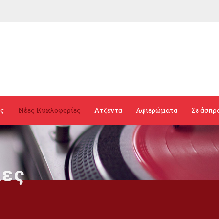
ες
Νέες Κυκλοφορίες
Ατζέντα
Αφιερώματα
Σε άσπρ
ίες