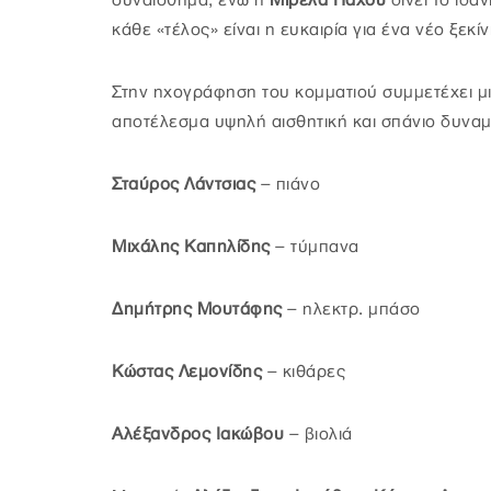
συναίσθημα, ενώ η
Μιρέλα Πάχου
δίνει το ιδ
κάθε «τέλος» είναι η ευκαιρία για ένα νέο ξεκί
Στην ηχογράφηση του κομματιού συμμετέχει μ
αποτέλεσμα υψηλή αισθητική και σπάνιο δυναμ
Σταύρος Λάντσιας
– πιάνο
Μιχάλης Καπηλίδης
– τύμπανα
Δημήτρης Μουτάφης
– ηλεκτρ. μπάσο
Κώστας Λεμονίδης
– κιθάρες
Αλέξανδρος Ιακώβου
– βιολιά