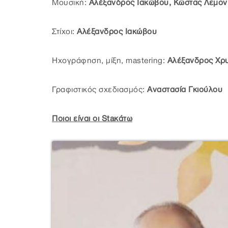
Μουσική:
Αλέξανδρος Ιακώβου, Κώστας Λεμον
Στίχοι:
Αλέξανδρος Ιακώβου
Ηχογράφηση, μίξη, mastering:
Αλέξανδρος Χρυσ
Γραφιστικός σχεδιασμός:
Αναστασία Γκιούλου
Ποιοι είναι οι Staκάτω