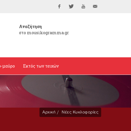
Facebook
Twitter
YouTube
info@mousikogramma
Αναζήτηση
στο mousikogramma.gr
ο-μαύρο
Εκτός των τειχών
Αρχική
Νέες Κυκλοφορίες