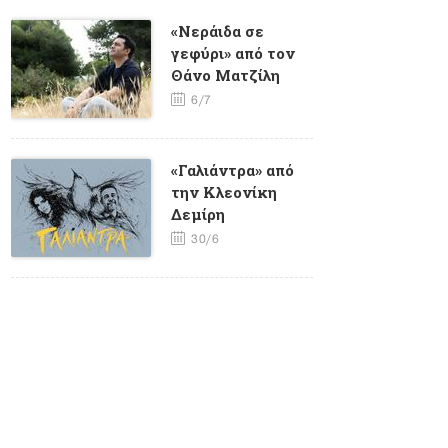
«Νεράιδα σε
γεφύρι» από τον
Θάνο Ματζίλη
6/7
«Γαλιάντρα» από
την Κλεονίκη
Δεμίρη
30/6
«ΦΥΤΙΛΙ» από τον
Γιώργο Καγιαλίκο
και τον Ηλία
Μάστορη
25/6