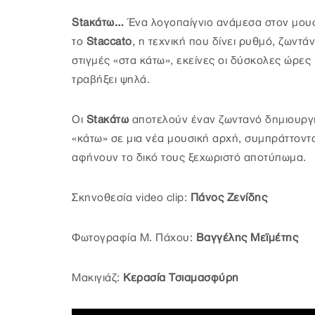
Staκάτω…
Ένα λογοπαίγνιο ανάμεσα στον μουσι
το
Staccato
, η τεχνική που δίνει ρυθμό, ζωντάν
στιγμές «στα κάτω», εκείνες οι δύσκολες ώρες 
τραβήξει ψηλά.
Οι
Staκάτω
αποτελούν έναν ζωντανό δημιουργι
«κάτω» σε μια νέα μουσική αρχή, συμπράττον
αφήνουν το δικό τους ξεχωριστό αποτύπωμα.
Σκηνοθεσία video clip:
Πάνος Ζενίδης
Φωτογραφία Μ. Πάχου:
Βαγγέλης Μεϊμέτης
Μακιγιάζ:
Κερασία Τσιαμασφύρη