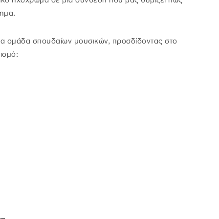
ανικό ηχόχρωμα σε μια σύνθεση που μας θυμίζει πως
νημα.
ια ομάδα σπουδαίων μουσικών, προσδίδοντας στο
ισμό: