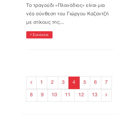
Το τραγούδι «Πλανόδιος» είναι μια
νέα σύνθεση του Γιώργου Καζαντζή
με στίχους της...
Συνέχεια
1
2
3
4
5
6
7
8
9
10
11
12
13