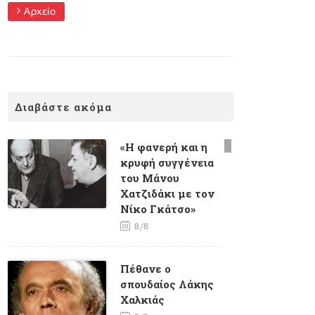
Αρχείο
Διαβάστε ακόμα
«Η φανερή και η
κρυφή συγγένεια
του Μάνου
Χατζιδάκι με τον
Νίκο Γκάτσο»
8/8
Πέθανε ο
σπουδαίος Λάκης
Χαλκιάς