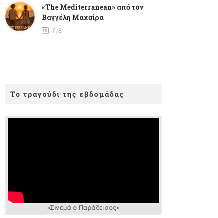
«The Mediterranean» από τον
Βαγγέλη Μαχαίρα
7/8
Το τραγούδι της εβδομάδας
«Σινεμά ο Παράδεισος»