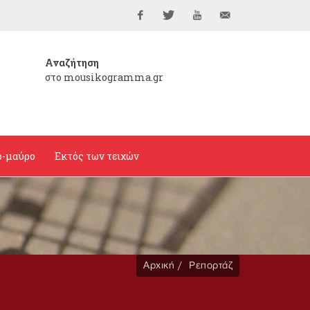
Facebook
Twitter
YouTube
info@mousikogramma
Αναζήτηση
στο mousikogramma.gr
ο-μαύρο
Εκτός των τειχών
Αρχική
Ρεπορτάζ