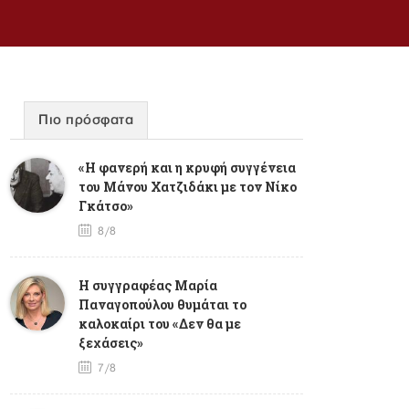
Πιο πρόσφατα
«Η φανερή και η κρυφή συγγένεια
του Μάνου Χατζιδάκι με τον Νίκο
Γκάτσο»
8/8
Η συγγραφέας Μαρία
Παναγοπούλου θυμάται το
καλοκαίρι του «Δεν θα με
ξεχάσεις»
7/8