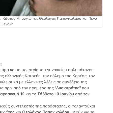
ης, Κώστας Μπουγιώτης, Θεολόγος Παπανικολάου και Πένυ
Ξενάκη
ε;
νεύμα και τη μαεστρία του γυναικείου πολυμήχανου
ης ελληνικής Κατοχής, τον πόλεμο της Κορέας, τον
λειστικά με ελληνικές λέξεις σε συνέδριο της
μα πριν από την πρεμιέρα της
"Λυσιστράτης"
που
αρασκευή 12
και το
Σάββατο 13 Ιουνίου
από τον
ικούς συντελεστές της παράστασης, οι ταλαντούχοι
υγιώτης
και
Θεολόγος Παπανικολάου
μιλούν για τη