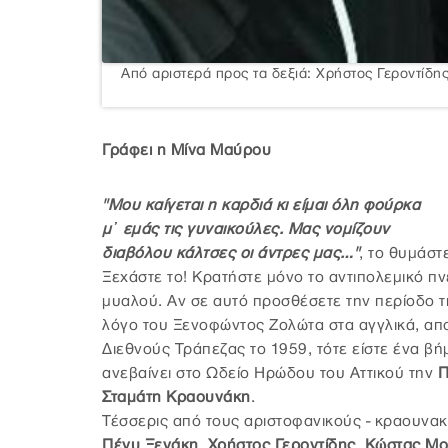
Από αριστερά προς τα δεξιά: Χρήστος Γεροντίδ
Γράφει η Μίνα Μαύρου
"Μου καίγεται η καρδιά κι είμαι όλη φούρκα
μ᾽ εμάς τις γυναικούλες. Μας νομίζουν
διαβόλου κάλτσες οι άντρες μας…"
, το θυμάστ
Ξεχάστε το! Κρατήστε μόνο το αντιπολεμικό π
μυαλού. Αν σε αυτό προσθέσετε την περίοδο τ
λόγο του Ξενοφώντος Ζολώτα στα αγγλικά, αποκ
Διεθνούς Τράπεζας το 1959, τότε είστε ένα βή
ανεβαίνει στο Ωδείο Ηρώδου του Αττικού την
Π
Σταμάτη Κραουνάκη
.
Τέσσερις από τους αριστοφανικούς - κραουνακ
Πένυ Ξενάκη
,
Χρήστος Γεροντίδης
,
Κώστας Μο