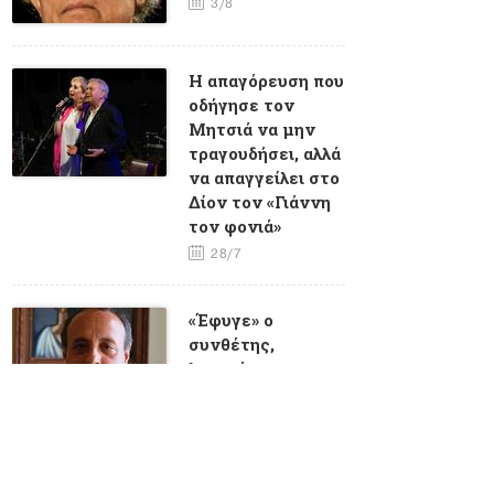
3/8
Η απαγόρευση που
οδήγησε τον
Μητσιά να μην
τραγουδήσει, αλλά
να απαγγείλει στο
Δίον τον «Γιάννη
τον φονιά»
28/7
«Έφυγε» ο
συνθέτης,
λογοτέχνης και
καθηγητής
πανεπιστημίου
Γιώργος
Σταυριανός
23/7