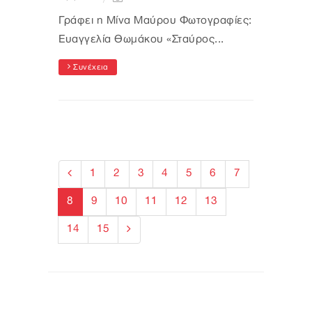
Γράφει η Μίνα Μαύρου Φωτογραφίες:
Ευαγγελία Θωμάκου «Σταύρος...
Συνέχεια
1
2
3
4
5
6
7
8
9
10
11
12
13
14
15