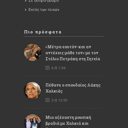
Σε άσπρο-μαύρο
Εκτός των τειχών
Πιο πρόσφατα
«Μέτρα εαυτόν-και αν
αντέχεις μάθε τον» με τον
Στέλιο Πετράκη στη Σητεία
6/8 1:36
Πέθανε ο σπουδαίος Λάκης
Χαλκιάς
3/8 12:50
Mια αξέχαστη μουσική
βραδιά με Χαλκιά και