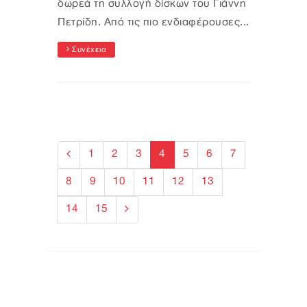
δωρεά τη συλλογή δίσκων του Γιάννη
Πετρίδη. Από τις πιο ενδιαφέρουσες...
Συνέχεια
1
2
3
4
5
6
7
8
9
10
11
12
13
14
15