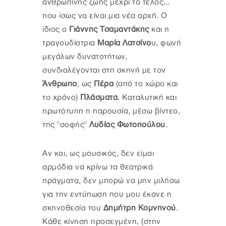
ανθρώπινης ζωής μέχρι το τέλος…
που ίσως να είναι μια νέα αρχή. Ο
ίδιος ο
Γιάννης Τσαμαντάκης
και η
τραγουδίστρια
Μαρία Λατσίνο
υ, φωνή
μεγάλων δυνατοτήτων,
συνδιαλέγονται στη σκηνή με τον
Άνθρωπο
, ως
Πέρα
(από το χώρο και
το χρόνο)
Πλάσματα
. Καταλυτική και
πρωτότυπη η παρουσία, μέσω βίντεο,
της "σοφής"
Λυδίας Φωτοπούλου
.
Αν και, ως μουσικός, δεν είμαι
αρμόδια να κρίνω τα θεατρικά
πράγματα, δεν μπορώ να μην μιλήσω
για την εντύπωση που μου έκανε η
σκηνοθεσία του
Δημήτρη Κομνηνού
.
Κάθε κίνηση προσεγμένη, (στην