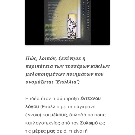
Πώς, λοιπόν, ξεκίνησε η
περιπέτεια των τεσσάρων κύκλων
μελοποιημένων ποιημάτων που
ονομάζεται "Επύλλια";
Η ιδέα ήταν η σύμπραξη
έντεχνου
λόγου
(Επύλλιο με τη σύγχρονη
έννοια) και
μέλους
, δηλαδή ποίησης
και λογοτεχνίας από τον
Σολωμό
ως
τις
μέρες μας
σε ό, τι είναι ή