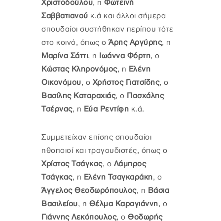
Χριστοδούλου
, η
Φωτεινή
Σαββατιανού
κ.ά και άλλοι σήμερα
σπουδαίοι συστήθηκαν περίπου τότε
στο κοινό, όπως ο
Άρης Αργύρης
, η
Μαρίνα Σάττι
, η
Ιωάννα Φόρτη
, ο
Κώστας Κληρονόμος
, η
Ελένη
Οικονόμου
, ο
Χρήστος Γιατσίδης
, ο
Βασίλης Καταραχιάς
, ο
Πασχάλης
Τσέρνας
, η
Εύα Ρεντίφη
κ.ά.
Συμμετείχαν επίσης σπουδαίοι
ηθοποιοί και τραγουδιστές, όπως ο
Χρίστος Τσάγκας
, ο
Λάμπρος
Τσάγκας
, η
Ελένη Τσαγκαράκη
, ο
Άγγελος Θεοδωρόπουλος
, η
Βάσια
Βασιλείου
, η
Θέλμα Καραγιάννη
, ο
Γιάννης Λεκόπουλος
, ο
Θοδωρής