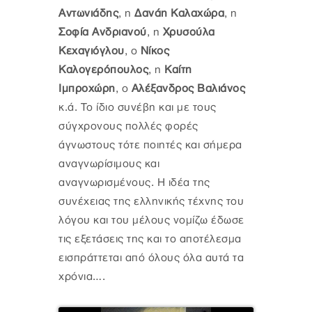
Αντωνιάδης
, η
Δανάη Καλαχώρα
, η
Σοφία Ανδριανού
, η
Χρυσούλα
Κεχαγιόγλου
, ο
Νίκος
Καλογερόπουλος
, η
Καίτη
Ιμπροχώρη
, ο
Αλέξανδρος Βαλιάνος
κ.ά. Το ίδιο συνέβη και με τους
σύγχρονους πολλές φορές
άγνωστους τότε ποιητές και σήμερα
αναγνωρίσιμους και
αναγνωρισμένους. Η ιδέα της
συνέχειας της ελληνικής τέχνης του
λόγου και του μέλους νομίζω έδωσε
τις εξετάσεις της και το αποτέλεσμα
εισπράττεται από όλους όλα αυτά τα
χρόνια….