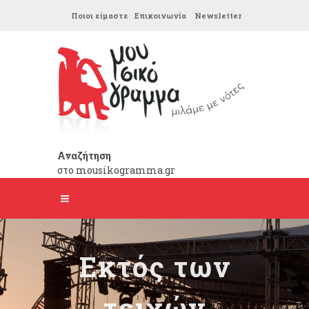
Ποιοι είμαστε
Επικοινωνία
Newsletter
Αναζήτηση
στο mousikogramma.gr
Εκτός των
τειχών