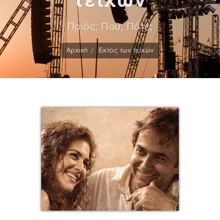
Ποιός; Που; Πότε;
Αρχική
Εκτός των τειχών