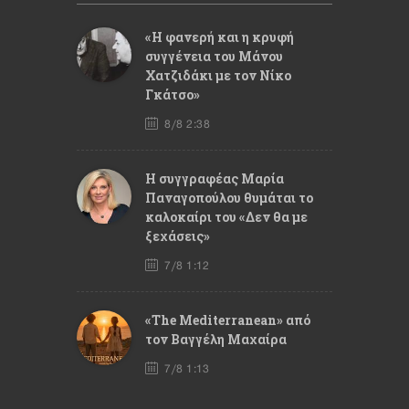
«Η φανερή και η κρυφή
συγγένεια του Μάνου
Χατζιδάκι με τον Νίκο
Γκάτσο»
8/8 2:38
Η συγγραφέας Μαρία
Παναγοπούλου θυμάται το
καλοκαίρι του «Δεν θα με
ξεχάσεις»
7/8 1:12
«The Mediterranean» από
τον Βαγγέλη Μαχαίρα
7/8 1:13