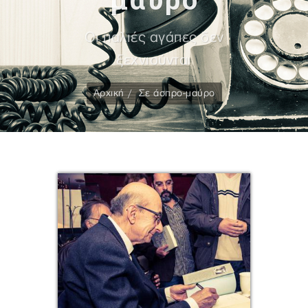
Οι παλιές αγάπες δεν
ξεχνιούνται
Αρχική
Σε άσπρο-μαύρο