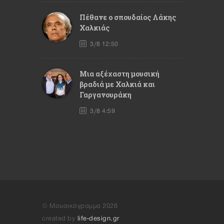
Πέθανε ο σπουδαίος Λάκης
Χαλκιάς
3/8 12:50
Mια αξέχαστη μουσική
βραδιά με Χαλκιά και
Γαργανουράκη
3/8 4:59
© Μουσικόγραμμα 2026
created by
life-design.gr