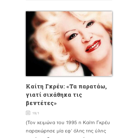
Καίτη Γκρέυ: «Τα παρατάω,
γιατί σιχάθηκα τις
βεντέτες»
19/1
(Τον χειμώνα του 1995 η Καίτη Γκρέυ
παραχώρησε μία εφ' όλης της ύλης