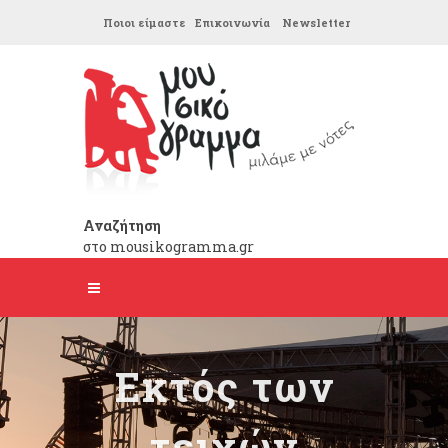
Ποιοι είμαστε
Επικοινωνία
Newsletter
Αναζήτηση
στο mousikogramma.gr
Εκτός των
τειχών