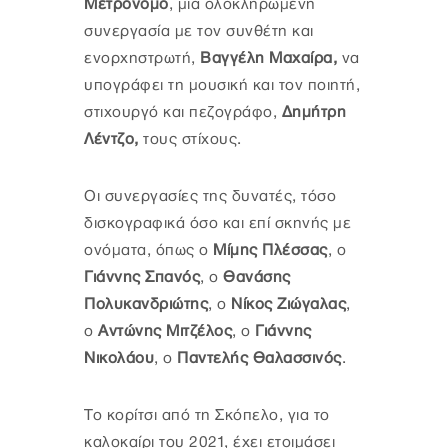
Μετρονόμο
, μια ολοκληρωμένη
συνεργασία με τον συνθέτη και
ενορχηστρωτή,
Βαγγέλη Μαχαίρα,
να
υπογράφει τη μουσική και τον ποιητή,
στιχουργό και πεζογράφο,
Δημήτρη
Λέντζο,
τους στίχους.
Οι συνεργασίες της δυνατές, τόσο
δισκογραφικά όσο και επί σκηνής με
ονόματα, όπως ο
Μίμης Πλέσσας
, ο
Γιάννης Σπανός
, ο
Θανάσης
Πολυκανδριώτης
, ο
Νίκος Ζιώγαλας
,
ο
Αντώνης Μιτζέλος
, ο
Γιάννης
Νικολάου
, ο
Παντελής Θαλασσινός
.
Το κορίτσι από τη Σκόπελο, για το
καλοκαίρι του 2021, έχει ετοιμάσει