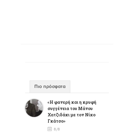
Πιο πρόσφατα
«Η φανερή και η κρυφή
συγγένεια του Μάνου
Χατζιδάκι με τον Νίκο
Γκάτσο»
8/8