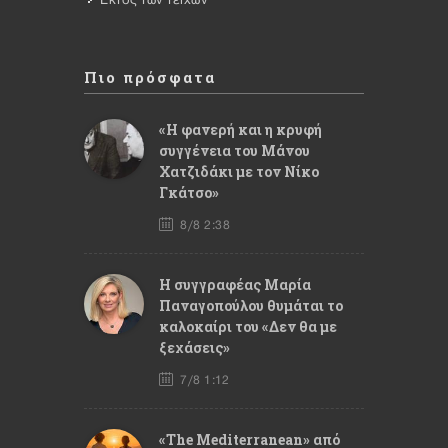
Εκτός των τειχών
Πιο πρόσφατα
«Η φανερή και η κρυφή
συγγένεια του Μάνου
Χατζιδάκι με τον Νίκο
Γκάτσο»
8/8 2:38
Η συγγραφέας Μαρία
Παναγοπούλου θυμάται το
καλοκαίρι του «Δεν θα με
ξεχάσεις»
7/8 1:12
«The Mediterranean» από