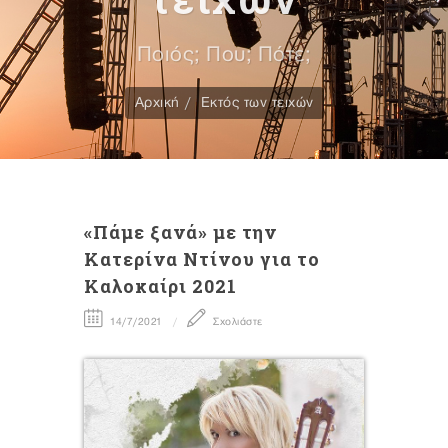
Ποιός; Που; Πότε;
Αρχική
Εκτός των τειχών
«Πάμε ξανά» με την
Κατερίνα Ντίνου για το
Καλοκαίρι 2021
14/7/2021
Σχολιάστε