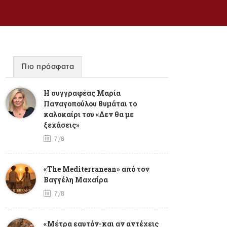
Πιο πρόσφατα
Η συγγραφέας Μαρία
Παναγοπούλου θυμάται το
καλοκαίρι του «Δεν θα με
ξεχάσεις»
7/8
«The Mediterranean» από τον
Βαγγέλη Μαχαίρα
7/8
«Μέτρα εαυτόν-και αν αντέχεις