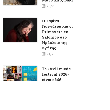
25/7
Η Σαβίνα
Γιαννάτου και οι
Primavera en
Salonico στο
Ηράκλειο της
Κρήτης
21/7
To «Avli music
festival 2026»
είναι εδώ!
6/7
O Κώστας
Λειβαδάς στα