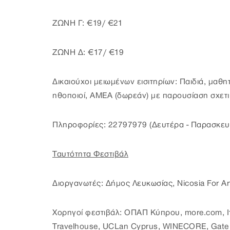
ΖΩΝΗ Γ: €19/ €21
ΖΩΝΗ Δ: €17/ €19
Δικαιούχοι μειωμένων εισιτηρίων: Παιδιά, μαθητ
ηθοποιοί, ΑΜΕΑ (δωρεάν) με παρουσίαση σχετι
Πληροφορίες: 22797979 (Δευτέρα - Παρασκευή 
Ταυτότητα Φεστιβάλ
Διοργανωτές: Δήμος Λευκωσίας, Nicosia For Ar
Χορηγοί φεστιβάλ: ΟΠΑΠ Κύπρου, more.com, Ιτ
Travelhouse, UCLan Cyprus, WINECORE, Gate T