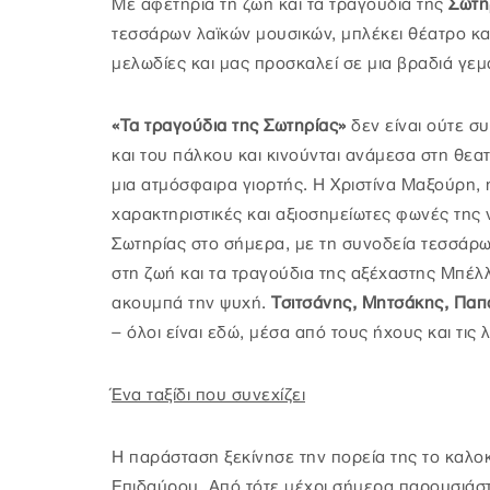
Με αφετηρία τη ζωή και τα τραγούδια της
Σωτη
τεσσάρων λαϊκών μουσικών, μπλέκει θέατρο και
μελωδίες και μας προσκαλεί σε μια βραδιά γεμ
«Τα τραγούδια της Σωτηρίας»
δεν είναι ούτε σ
και του πάλκου και κινούνται ανάμεσα στη θεα
μια ατμόσφαιρα γιορτής. Η Χριστίνα Μαξούρη, η
χαρακτηριστικές και αξιοσημείωτες φωνές της 
Σωτηρίας στο σήμερα, με τη συνοδεία τεσσάρων
στη ζωή και τα τραγούδια της αξέχαστης Μπέλλ
ακουμπά την ψυχή.
Τσιτσάνης, Μητσάκης, Παπ
– όλοι είναι εδώ, μέσα από τους ήχους και τι
Ένα ταξίδι που συνεχίζει
Η παράσταση ξεκίνησε την πορεία της το καλοκ
Επιδαύρου. Από τότε μέχρι σήμερα παρουσιάστ