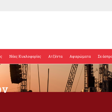
ες
Νέες Κυκλοφορίες
Ατζέντα
Αφιερώματα
Σε άσπρ
ών