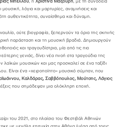
ρίας Μπέλλου
, η
Χριστίνα Μαξούρη
, με τη συνοδεία
 μουσική, λόγια και μαρτυρίες, αναμνήσεις και
άτη αυθεντικότητα, συναίσθημα και δύναμη.
υναυλία, ούτε βιογραφία, ξεπερνούν τα όρια της σκηνής
τρική παράσταση και τη μουσική βραδιά. Δημιουργούν
θοποιός και τραγουδίστρια, μία από τις πιο
νεότερης γενιάς, δίνει νέα πνοή στα τραγούδια της
 λαϊκών μουσικών και μας προσκαλεί σε ένα ταξίδι
ου. Είναι ένα «χειροποίητο» μουσικό σύμπαν, που
αϊωάννου, Καλδάρας, Σαββόπουλος, Μούτσης, Λάγιος
ς λέξεις που σημάδεψαν μια ολόκληρη εποχή.
αίρι του 2021, στο πλαίσιο του Φεστιβάλ Αθηνών
ηκε με μεγάλη επιτυχία στην Αθήνα (μέσα από τρεις