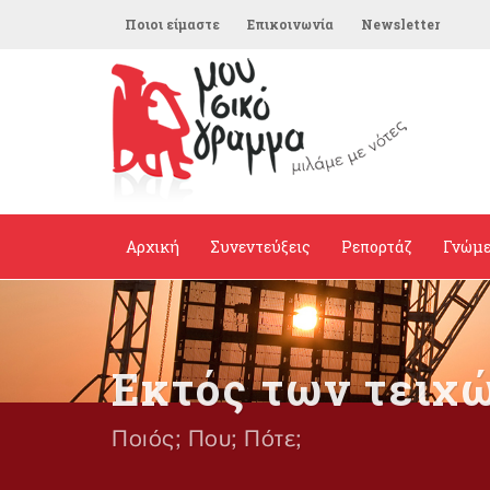
Ποιοι είμαστε
Επικοινωνία
Newsletter
Αρχική
Συνεντεύξεις
Ρεπορτάζ
Γνώμ
Εκτός των τειχ
Ποιός; Που; Πότε;