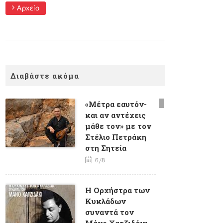
Αρχείο
Διαβάστε ακόμα
«Μέτρα εαυτόν-
και αν αντέχεις
μάθε τον» με τον
Στέλιο Πετράκη
στη Σητεία
6/8
H Oρχήστρα των
Κυκλάδων
συναντά τον
Μάνο Χατζιδάκι