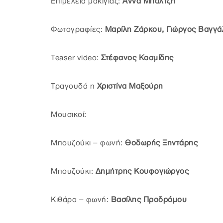
Επιμέλεια μακιγιάζ:
Άννα Μπαλτζή
Φωτογραφίες:
Μαρίλη Ζάρκου, Γιώργος Βαγγά
Teaser video:
Στέφανος Κοσμίδης
Τραγουδά η
Χριστίνα Μαξούρη
Μουσικοί:
Μπουζούκι – φωνή:
Θοδωρής Ξηντάρης
Μπουζούκι:
Δημήτρης Κουφογιώργος
Κιθάρα – φωνή:
Βασίλης Προδρόμου