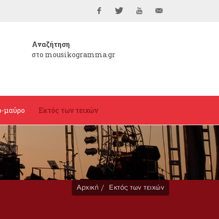
Facebook
Twitter
YouTube
info@mousikogramma
Αναζήτηση
στο mousikogramma.gr
ο-μαύρο
Εκτός των τειχών
Αρχική
Εκτός των τειχών