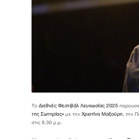
Το
Διεθνές Φεστιβάλ Λευκωσίας 2025
παρουσι
της Σωτηρίας»
με την
Χριστίνα Μαξούρη
, την 
στις 8.30 μ.μ.