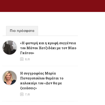
Πιο πρόσφατα
«Η φανερή και η κρυφή συγγένεια
του Μάνου Χατζιδάκι με τον Νίκο
Γκάτσο»
8/8
Η συγγραφέας Μαρία
Παναγοπούλου θυμάται το
καλοκαίρι του «Δεν θα με
ξεχάσεις»
7/8