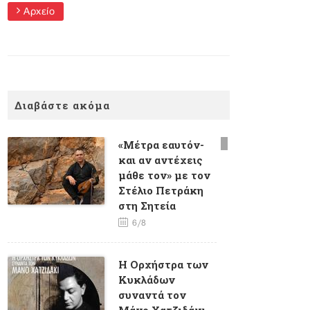
Αρχείο
Διαβάστε ακόμα
«Μέτρα εαυτόν-
και αν αντέχεις
μάθε τον» με τον
Στέλιο Πετράκη
στη Σητεία
6/8
H Oρχήστρα των
Κυκλάδων
συναντά τον
Μάνο Χατζιδάκι