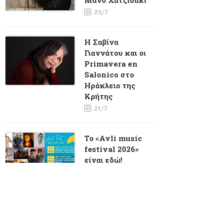
25/7
Η Σαβίνα
Γιαννάτου και οι
Primavera en
Salonico στο
Ηράκλειο της
Κρήτης
21/7
To «Avli music
festival 2026»
είναι εδώ!
6/7
O Κώστας
Λειβαδάς στα