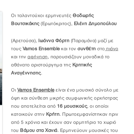
Οι ταλαντούχοι ερµηνευτές
Θοδωρής
Βουτσικάκης
(Ερωτόκριτος),
Ελένη Δημοπούλου
(Αρετούσα),
Ιωάννα Φόρτη
(Παραµάνα) μαζί με
τους
Vamos Ensemble
και τον
συνθέτη
στο
πιάνο
και την
αφήγηση
, παρουσιάζουν μοναδικά το
αθάνατο αριστούργημα της
Κρητικής
Αναγέννησης
.
Οι
Vamos Ensemble
είναι ένα μουσικό σύνολο με
όψη και σύνθεση μικρής συμφωνικής ορχήστρας
που αποτελείται από
16 μουσικούς
, οι οποίοι
κατοικούν στην
Κρήτη
. Πρωτοεμφανίστηκαν πριν
από 5 χρόνια και έχουν σαν ορμητήριο το χωριό
του
Βάμου στα Χανιά
. Ερμηνεύουν μουσικές του