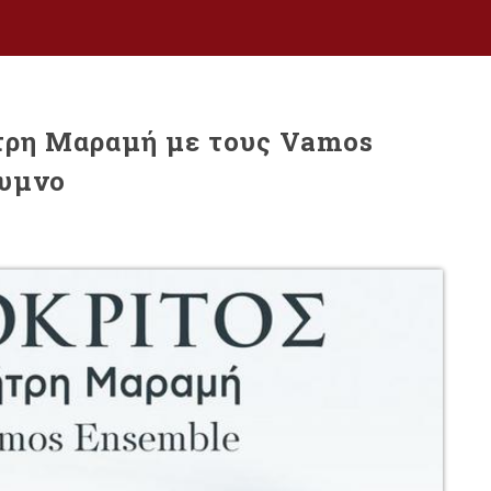
τρη Μαραµή µε τους Vamos
θυμνο