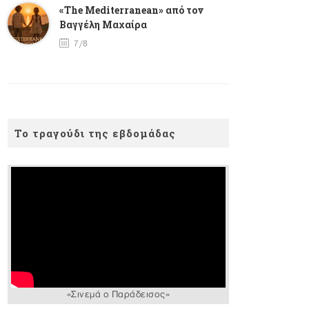
«The Mediterranean» από τον
Βαγγέλη Μαχαίρα
7/8
Το τραγούδι της εβδομάδας
«Σινεμά ο Παράδεισος»