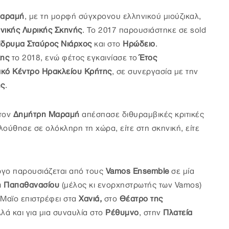
Μαραμή
, με τη μορφή σύγχρονου ελληνικού μιούζικαλ,
νικής Λυρικής Σκηνής
. Το 2017 παρουσιάστηκε σε sold
Ίδρυμα Σταύρος Νιάρχος
και στο
Ηρώδειο
.
κης
το 2018, ενώ φέτος εγκαινίασε το
Έτος
ιακό Κέντρο Ηρακλείου Κρήτης
, σε συνεργασία με την
ης
.
τον
Δηµήτρη Μαραµή
απέσπασε διθυραµβικές κριτικές
λούθησε σε ολόκληρη τη χώρα, είτε στη σκηνική, είτε
έργο παρουσιάζεται από τους
Vamos Ensemble
σε μία
 Παπαθανασίου
(μέλος κι ενορχηστρωτής των Vamos)
 Μαϊο επιστρέφει στα
Χανιά,
στο
Θέατρο της
λλά και για μια συναυλία στο
Ρέθυμνο
, στην
Πλατεία