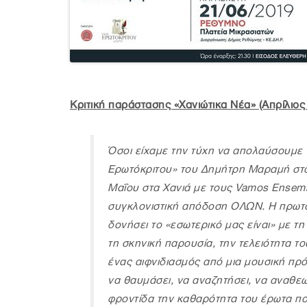
Κριτική παράστασης «Χανιώτικα Νέα» (Απρίλιος
Όσοι είχαμε την τύχη να απολαύσουμε 
Ερωτόκριτου» του Δημήτρη Μαραμή σ
Μαΐου στα Χανιά με τους Vamos Εnsemb
συγκλονιστική απόδοση ΟΛΩΝ. Η πρωτό
δονήσει το «εσωτερικό μας είναι» με τη
τη σκηνική παρουσία, την τελειότητα τ
ένας αιφνιδιασμός από μια μουσική πρ
να θαυμάσει, να αναζητήσει, να αναθεω
φροντίδα την καθαρότητα του έρωτα πο