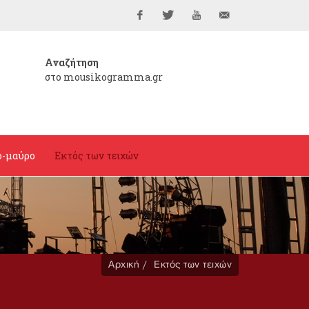
Facebook
Twitter
YouTube
info@mousikogramma
Αναζήτηση
στο mousikogramma.gr
ο-μαύρο
Εκτός των τειχών
Αρχική
Εκτός των τειχών