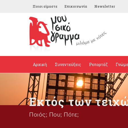
Ποιοι είμαστε
Επικοινωνία
Newsletter
Αρχική
Συνεντεύξεις
Ρεπορτάζ
Γνώμ
Εκτός των τειχ
Ποιός; Που; Πότε;