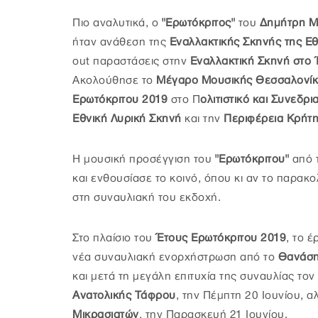
Πιο αναλυτικά, ο
"Ερωτόκριτος"
του
Δημήτρη 
ήταν ανάθεση της
Εναλλακτικής Σκηνής της Εθ
out παραστάσεις στην
Εναλλακτική Σκηνή στο 
Ακολούθησε το
Μέγαρο Μουσικής Θεσσαλονί
Ερωτόκριτου 2019
στο Π
ολιτιστικό και Συνεδρ
Εθνική Λυρική Σκηνή
και την
Περιφέρεια Κρήτ
H µουσική προσέγγιση του
"Ερωτόκριτου"
από 
και ενθουσίασε το κοινό, όπου κι αν το παρακο
στη συναυλιακή του εκδοχή.
Στο πλαίσιο του
Έτους Ερωτόκριτου 2019
, το 
νέα συναυλιακή ενορχήστρωση από το
Θανάση
και μετά τη μεγάλη επιτυχία της συναυλίας τον
Ανατολικής Τάφρου
, την Πέμπτη 20 Ιουνίου, α
Μικρασιατών
, την Παρασκευή 21 Ιουνίου.