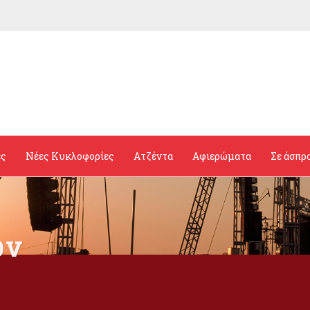
ες
Νέες Κυκλοφορίες
Ατζέντα
Αφιερώματα
Σε άσπρ
ών