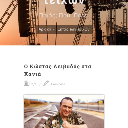
Ποιός; Που; Πότε;
Αρχική
Εκτός των τειχών
O Κώστας Λειβαδάς στα
Χανιά
2/7
Σχολιάστε