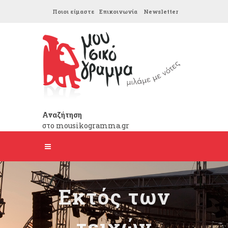
Ποιοι είμαστε
Επικοινωνία
Newsletter
Αναζήτηση
στο mousikogramma.gr
Εκτός των
τειχών