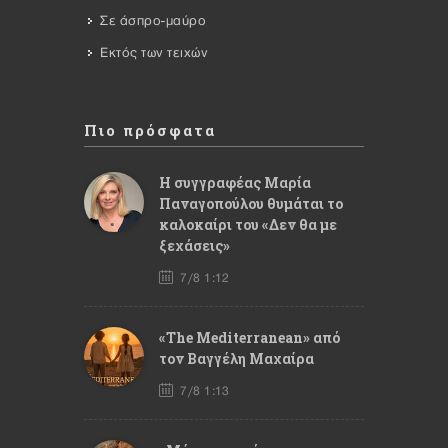
Σε άσπρο-μαύρο
Εκτός των τειχών
Πιο πρόσφατα
Η συγγραφέας Μαρία
Παναγοπούλου θυμάται το
καλοκαίρι του «Δεν θα με
ξεχάσεις»
7/8 1:12
«The Mediterranean» από
τον Βαγγέλη Μαχαίρα
7/8 1:13