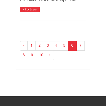
την Ελλάδα και στην Κύπρο! Είτε...
Συνέχεια
1
2
3
4
5
6
7
8
9
10