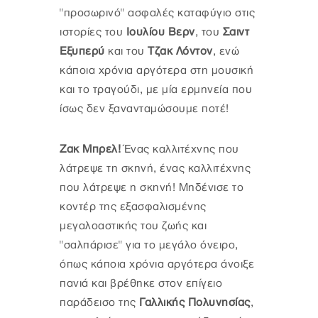
"προσωρινό" ασφαλές καταφύγιο στις
ιστορίες του
Ιουλίου Βερν
, του
Σαιντ
Εξυπερύ
και του
Τζακ Λόντον
, ενώ
κάποια χρόνια αργότερα στη μουσική
και το τραγούδι, με μία ερμηνεία που
ίσως δεν ξανανταμώσουμε ποτέ!
Ζακ Μπρελ!
Ένας καλλιτέχνης που
λάτρεψε τη σκηνή, ένας καλλιτέχνης
που λάτρεψε η σκηνή! Μηδένισε το
κοντέρ της εξασφαλισμένης
μεγαλοαστικής του ζωής και
"σαλπάρισε" για το μεγάλο όνειρο,
όπως κάποια χρόνια αργότερα άνοιξε
πανιά και βρέθηκε στον επίγειο
παράδεισο της
Γαλλικής Πολυνησίας
,