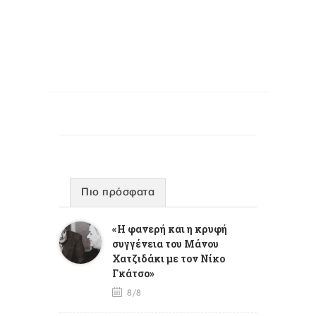
Πιο πρόσφατα
«Η φανερή και η κρυφή
συγγένεια του Μάνου
Χατζιδάκι με τον Νίκο
Γκάτσο»
8/8