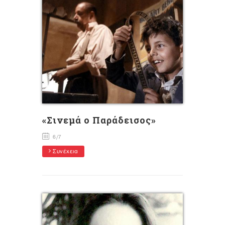
«Σινεμά ο Παράδεισος»
6/7
Συνέχεια