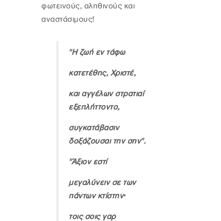
φωτεινούς, αληθινούς και
αναστάσιμους!
"Η ζωή εν τάφω
κατετέθης, Χριστέ,
και αγγέλων στρατιαί
εξεπλήττοντο,
συγκατάβασιν
δοξάζουσαι την σην".
"Άξιον εστί
μεγαλύνειν σε των
πάντων κτίστην·
τοις σοις γαρ