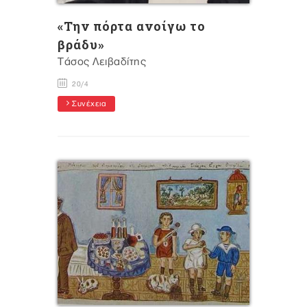
«Την πόρτα ανοίγω το
βράδυ»
Tάσος Λειβαδίτης
20/4
Συνέχεια