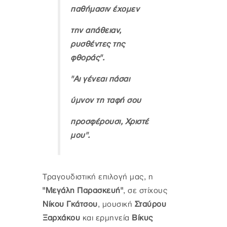
παθήμασιν έχομεν
την απάθειαν,
ρυσθέντες της
φθοράς".
"Αι γένεαι πάσαι
ύμνον τη ταφή σου
προσφέρουσι, Χριστέ
μου".
Τραγουδιστική επιλογή μας, η
"Μεγάλη Παρασκευή"
, σε στίχους
Νίκου Γκάτσου
, μουσική
Σταύρου
Ξαρχάκου
και ερμηνεία
Βίκυς