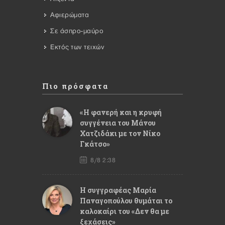
Αφιερώματα
Σε άσπρο-μαύρο
Εκτός των τειχών
Πιο πρόσφατα
«Η φανερή και η κρυφή
συγγένεια του Μάνου
Χατζιδάκι με τον Νίκο
Γκάτσο»
8/8 2:38
Η συγγραφέας Μαρία
Παναγοπούλου θυμάται το
καλοκαίρι του «Δεν θα με
ξεχάσεις»