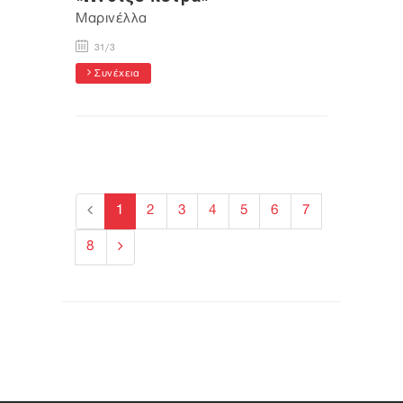
Μαρινέλλα
31/3
Συνέχεια
1
2
3
4
5
6
7
8