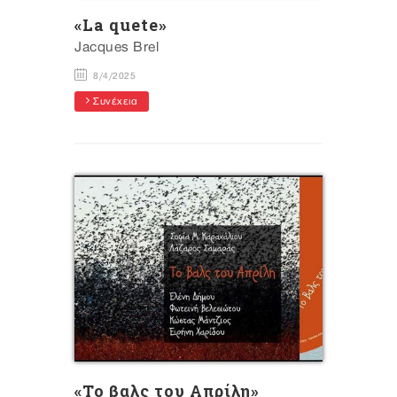
«La quete»
Jacques Brel
8/4/2025
Συνέχεια
«Το βαλς του Απρίλη»