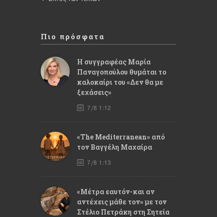
Πιο πρόσφατα
Η συγγραφέας Μαρία
Παναγοπούλου θυμάται το
καλοκαίρι του «Δεν θα με
ξεχάσεις»
7/8 1:12
«The Mediterranean» από
τον Βαγγέλη Μαχαίρα
7/8 1:13
«Μέτρα εαυτόν-και αν
αντέχεις μάθε τον» με τον
Στέλιο Πετράκη στη Σητεία