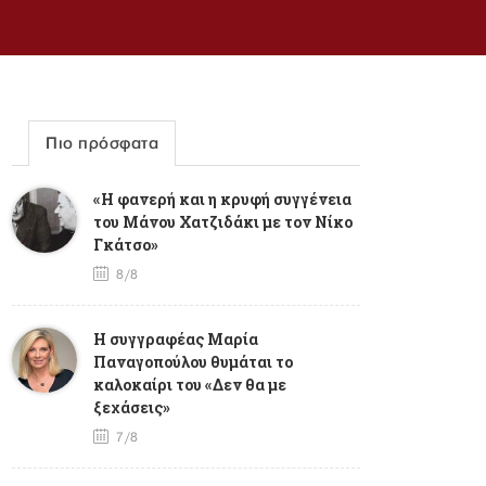
Πιο πρόσφατα
«Η φανερή και η κρυφή συγγένεια
του Μάνου Χατζιδάκι με τον Νίκο
Γκάτσο»
8/8
Η συγγραφέας Μαρία
Παναγοπούλου θυμάται το
καλοκαίρι του «Δεν θα με
ξεχάσεις»
7/8