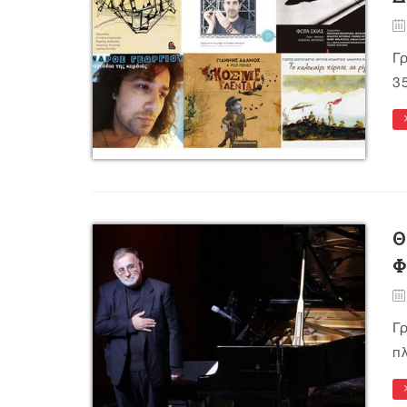
Γ
35
Θ
Φ
Γ
πλ