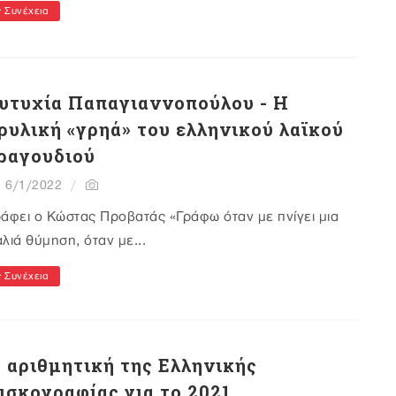
Συνέχεια
υτυχία Παπαγιαννοπούλου - Η
ρυλική «γρηά» του ελληνικού λαϊκού
ραγουδιού
6/1/2022
άφει ο Κώστας Προβατάς «Γράφω όταν με πνίγει μια
λιά θύμηση, όταν με...
Συνέχεια
 αριθμητική της Ελληνικής
ισκογραφίας για το 2021