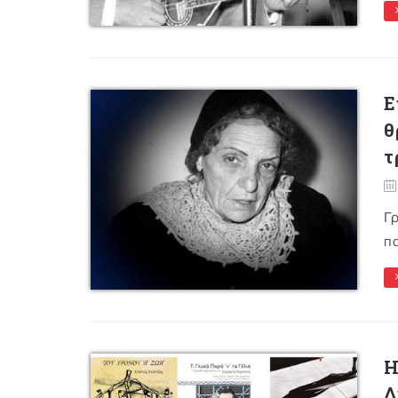
E
θ
τ
Γρ
πα
Η
Δ