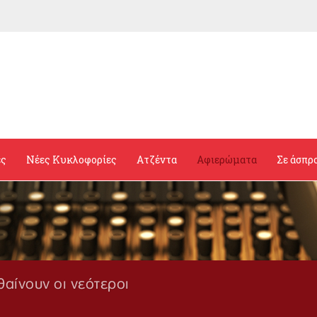
ες
Νέες Κυκλοφορίες
Ατζέντα
Αφιερώματα
Σε άσπρ
θαίνουν οι νεότεροι