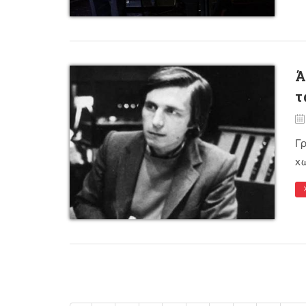
Ά
τ
Γρ
χω