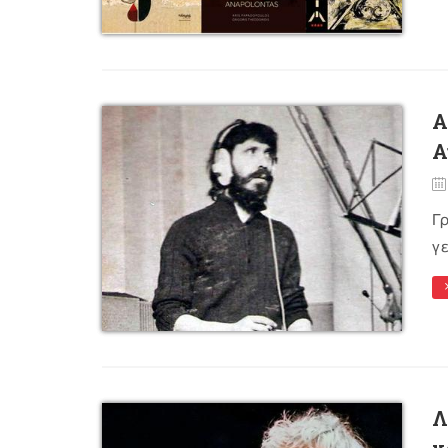
Α
Α
Γ
γε
Λ