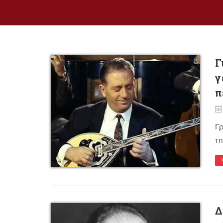
Γ
γ
π
Γ
τη
Δ