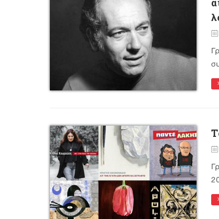
α
λ
Γ
συ
Τ
Γ
20