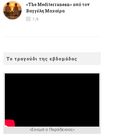
«The Mediterranean» από τον
Βαγγέλη Μαχαίρα
7/8
Το τραγούδι της εβδομάδας
«Σινεμά ο Παράδεισος»