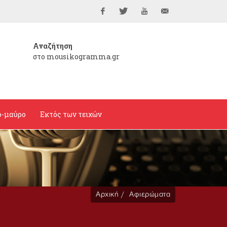
Facebook
Twitter
YouTube
info@mousikogramma
Αναζήτηση
στο mousikogramma.gr
ο-μαύρο
Εκτός των τειχών
Αρχική
Αφιερώματα