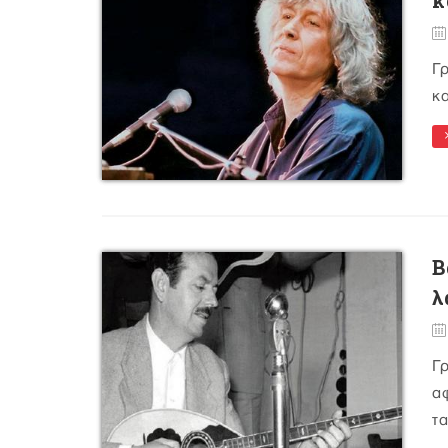
κ
Γρ
κα
Β
λ
Γ
α
τα