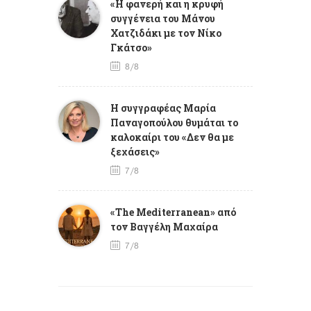
«Η φανερή και η κρυφή
συγγένεια του Μάνου
Χατζιδάκι με τον Νίκο
Γκάτσο»
8/8
Η συγγραφέας Μαρία
Παναγοπούλου θυμάται το
καλοκαίρι του «Δεν θα με
ξεχάσεις»
7/8
«The Mediterranean» από
τον Βαγγέλη Μαχαίρα
7/8