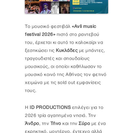
Το μουσικό φεστιβάλ
«Avli music
festival 2026»
πιστό στο ραντεβού
του, έρχεται κι αυτό το καλοκαίρι να
ξεσηκώσει τις
Κυκλάδες
με μπάντες,
τραγουδιστές και σπουδαίους
μουσικούς, οι οποίοι καθήλωσαν το
μουσικό κοινό της Αθήνας τον φετινό
χειμώνα με τις sold out εμφανίσεις
τους.
Η
ID PRODUCTIONS
επιλέγει για το
2026 τρία αγαπημένα νησιά. Την
Άνδρο
, την
Τήνο
και την
Σύρο
με ένα
εκρηκτικό, μοντέρνο, έντεχνο αλλά