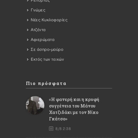
Ρεπορτάζ
Γνώμες
Νέες Κυκλοφορίες
Ατζέντα
Αφιερώματα
Σε άσπρο-μαύρο
Εκτός των τειχών
Πιο πρόσφατα
«Η φανερή και η κρυφή
συγγένεια του Μάνου
Χατζιδάκι με τον Νίκο
Γκάτσο»
8/8 2:38