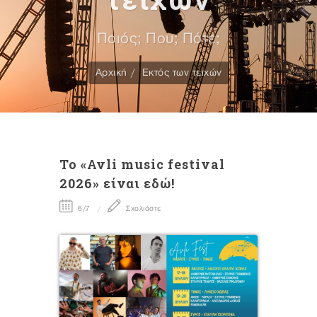
Ποιός; Που; Πότε;
Αρχική
Εκτός των τειχών
To «Avli music festival
2026» είναι εδώ!
6/7
Σχολιάστε