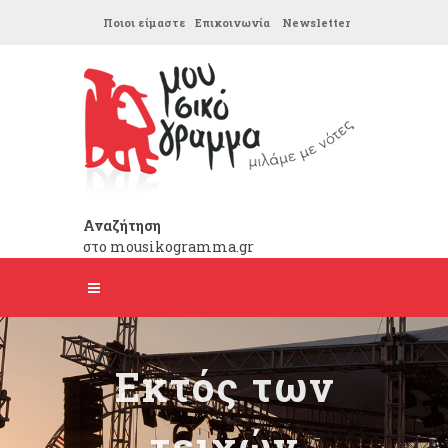
Ποιοι είμαστε
Επικοινωνία
Newsletter
Αναζήτηση
στο mousikogramma.gr
Εκτός των
τειχών