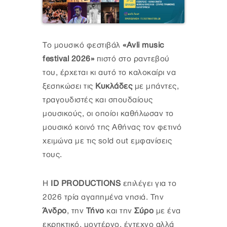
Το μουσικό φεστιβάλ
«Avli music
festival 2026»
πιστό στο ραντεβού
του, έρχεται κι αυτό το καλοκαίρι να
ξεσηκώσει τις
Κυκλάδες
με μπάντες,
τραγουδιστές και σπουδαίους
μουσικούς, οι οποίοι καθήλωσαν το
μουσικό κοινό της Αθήνας τον φετινό
χειμώνα με τις sold out εμφανίσεις
τους.
Η
ID PRODUCTIONS
επιλέγει για το
2026 τρία αγαπημένα νησιά. Την
Άνδρο
, την
Τήνο
και την
Σύρο
με ένα
εκρηκτικό, μοντέρνο, έντεχνο αλλά