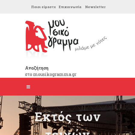
Ποιοι είμαστε
Επικοινωνία
Newsletter
Αναζήτηση
στο mousikogramma.gr
Εκτός των
τειχών