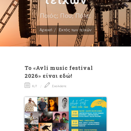
Ποιός; Που; Πότε;
Αρχική
Εκτός των τειχών
To «Avli music festival
2026» είναι εδώ!
6/7
Σχολιάστε