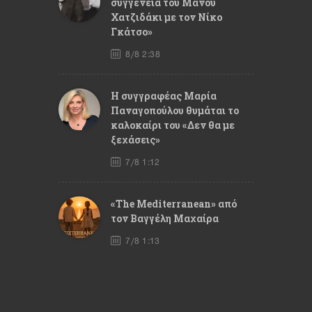
συγγένεια του Μάνου
Χατζιδάκι με τον Νίκο
Γκάτσο»
8/8 2:38
Η συγγραφέας Μαρία
Παναγοπούλου θυμάται το
καλοκαίρι του «Δεν θα με
ξεχάσεις»
7/8 1:12
«The Mediterranean» από
τον Βαγγέλη Μαχαίρα
7/8 1:13