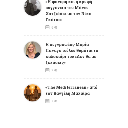
«Η φανερή και η κρυφή
συγγένεια του Μάνου
Χατζιδάκι με τον Νίκο
Γκάτσο»
8/8
Η συγγραφέας Μαρία
Παναγοπούλου θυμάται το
καλοκαίρι του «Δεν θα με
ξεχάσεις»
7/8
«The Mediterranean» από
τον Βαγγέλη Μαχαίρα
7/8