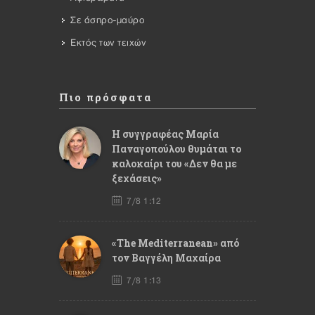
Σε άσπρο-μαύρο
Εκτός των τειχών
Πιο πρόσφατα
Η συγγραφέας Μαρία
Παναγοπούλου θυμάται το
καλοκαίρι του «Δεν θα με
ξεχάσεις»
7/8 1:12
«The Mediterranean» από
τον Βαγγέλη Μαχαίρα
7/8 1:13