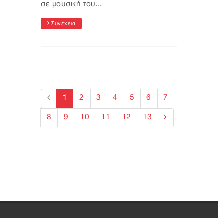
σε μουσική του...
Συνέχεια
1
2
3
4
5
6
7
8
9
10
11
12
13