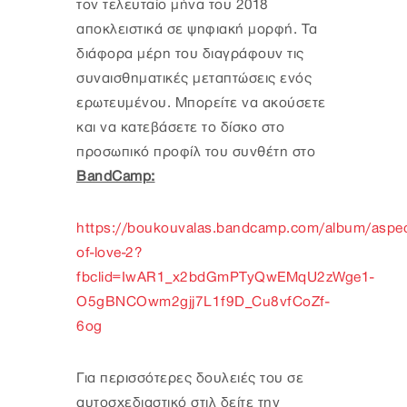
τον τελευταίο μήνα του 2018
αποκλειστικά σε ψηφιακή μορφή. Τα
διάφορα μέρη του διαγράφουν τις
συναισθηματικές μεταπτώσεις ενός
ερωτευμένου. Μπορείτε να ακούσετε
και να κατεβάσετε το δίσκο στο
προσωπικό προφίλ του συνθέτη στο
BandCamp:
https://boukouvalas.bandcamp.com/album/aspec
of-love-2?
fbclid=IwAR1_x2bdGmPTyQwEMqU2zWge1-
O5gBNCOwm2gjj7L1f9D_Cu8vfCoZf-
6og
Για περισσότερες δουλειές του σε
αυτοσχεδιαστικό στιλ δείτε την