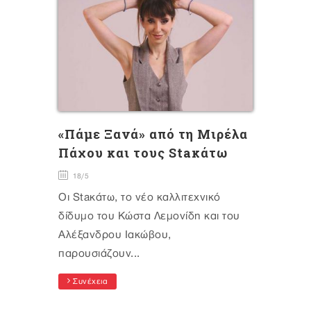
«Πάμε Ξανά» από τη Μιρέλα
Πάχου και τους Staκάτω
18/5
Οι Staκάτω, το νέο καλλιτεχνικό
δίδυμο του Κώστα Λεμονίδη και του
Αλέξανδρου Ιακώβου,
παρουσιάζουν...
Συνέχεια