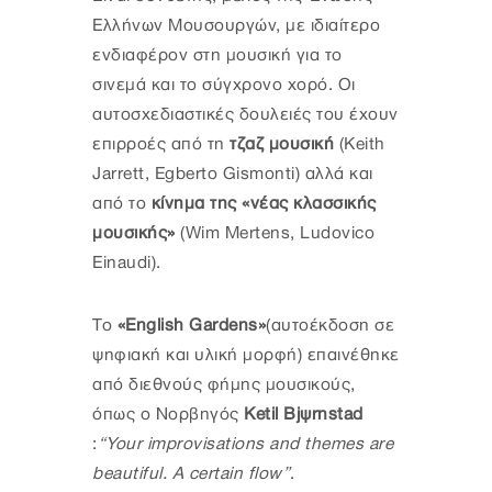
Ελλήνων Μουσουργών, με ιδιαίτερο
ενδιαφέρον στη μουσική για το
σινεμά και το σύγχρονο χορό. Οι
αυτοσχεδιαστικές δουλειές του έχουν
επιρροές από τη
τζαζ
μουσική
(Keith
Jarrett, Egberto Gismonti) αλλά και
από το
κίνημα της «νέας κλασσικής
μουσικής»
(Wim Mertens, Ludovico
Einaudi).
Το
«English Gardens»
(αυτοέκδοση σε
ψηφιακή και υλική μορφή) επαινέθηκε
από διεθνούς φήμης μουσικούς,
όπως ο Νορβηγός
Ketil Bjørnstad
:
“Your improvisations and themes are
beautiful. A certain flow”
.