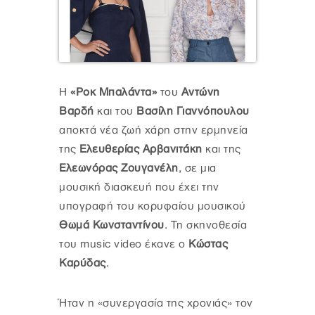
H
«Ροκ Μπαλάντα»
του
Αντώνη
Βαρδή
και του
Βασίλη Γιαννόπουλου
αποκτά νέα ζωή χάρη στην ερμηνεία
της
Ελευθερίας Αρβανιτάκη
και της
Ελεωνόρας Ζουγανέλη
, σε μια
μουσική διασκευή που έχει την
υπογραφή του κορυφαίου μουσικού
Θωμά Κωνσταντίνου
. Τη σκηνοθεσία
του music video έκανε ο
Κώστας
Καρύδας
.
Ήταν η «συνεργασία της χρονιάς» τον