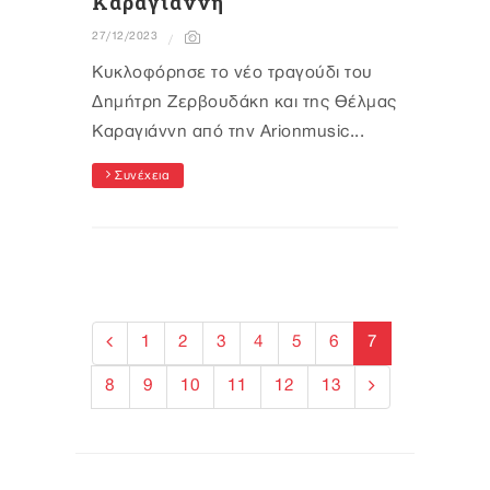
Καραγιάννη
27/12/2023
Κυκλοφόρησε το νέο τραγούδι του
Δημήτρη Ζερβουδάκη και της Θέλμας
Καραγιάννη από την Arionmusic...
Συνέχεια
1
2
3
4
5
6
7
8
9
10
11
12
13