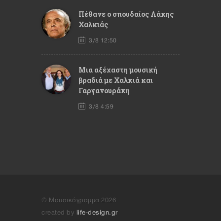
Πέθανε ο σπουδαίος Λάκης
Χαλκιάς
3/8 12:50
Mια αξέχαστη μουσική
βραδιά με Χαλκιά και
Γαργανουράκη
3/8 4:59
© Μουσικόγραμμα 2026
created by
life-design.gr