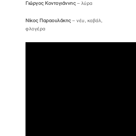
Γιώργος Κοντογιάννης
– λύρα
Νίκος Παραουλάκης
– νέυ, καβάλ,
φλογέρα