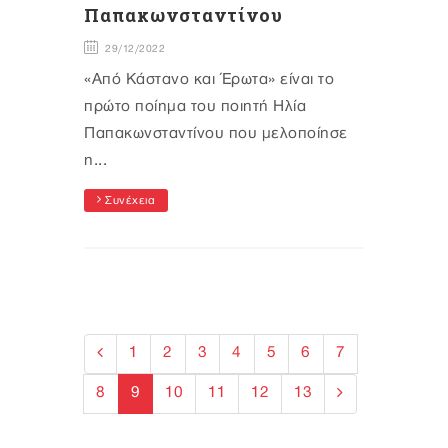
Παπακωνσταντίνου
29/12/2022
«Από Κάστανο και Έρωτα» είναι το
πρώτο ποίημα του ποιητή Ηλία
Παπακωνσταντίνου που μελοποίησε
η...
Συνέχεια
1
2
3
4
5
6
7
8
9
10
11
12
13