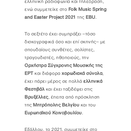
ελληνική ραδιοφωνία και τηλεόραση,
ενώ συμμετείχε στο
Folk Music Spring
and Easter Project 2021
της
EBU
.
Το σεξτέτο έχει συμπράξει –τόσο
δισκογραφικά όσο και επί σκηνής– με
σπουδαίους συνθέτες, σολίστες,
τραγουδιστές, ηθοποιούς, την
Ορχήστρα Σύγχρονης Μουσικής της
ΕΡΤ
και διάφορα
χορωδιακά σύνολα
,
έχει πάρει μέρος σε πολλά
ελληνικά
Φεστιβάλ
και έχει ταξιδέψει στις
Βρυξέλλες
, έπειτα από πρόσκληση
της
Μητρόπολης Βελγίου
και του
Ευρωπαϊκού Κοινοβουλίου
.
Εξάλλου, το 2021, συμμετείχε στο