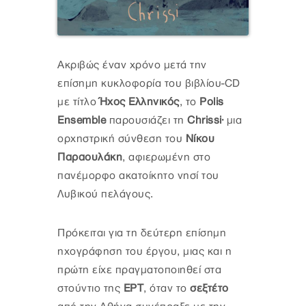
Ακριβώς έναν χρόνο μετά την
επίσημη κυκλοφορία του βιβλίου-CD
με τίτλο
Ήχος Ελληνικός
, το
Polis
Ensemble
παρουσιάζει τη
Chrissi
· μια
ορχηστρική σύνθεση του
Νίκου
Παραουλάκη
, αφιερωμένη στο
πανέμορφο ακατοίκητο νησί του
Λυβικού πελάγους.
Πρόκειται για τη δεύτερη επίσημη
ηχογράφηση του έργου, μιας και η
πρώτη είχε πραγματοποιηθεί στα
στούντιο της
ΕΡΤ
, όταν το
σεξτέτο