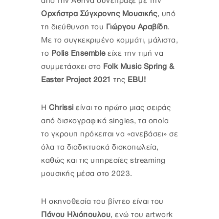
από την Αθήνα συνέπραξε με την
Ορχήστρα Σύγχρονης Μουσικής
, υπό
τη διεύθυνση του
Γιώργου Αραβίδη
.
Με το συγκεκριμένο κομμάτι, μάλιστα,
το
Polis Ensemble
είχε την τιμή να
συμμετάσχει στο
Folk Music Spring &
Easter Project 2021
της
EBU!
Η
Chrissi
είναι το πρώτο μιας σειράς
από δισκογραφικά singles, τα οποία
το γκρουπ πρόκειται να «ανεβάσει» σε
όλα τα διαδικτυακά δισκοπωλεία,
καθώς και τις υπηρεσίες streaming
μουσικής μέσα στο 2023.
Η σκηνοθεσία του βίντεο είναι του
Πάνου Ηλιόπουλου
, ενώ του artwork