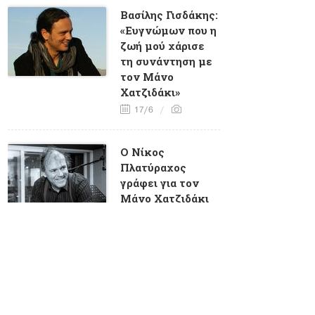
Βασίλης Γισδάκης:
«Ευγνώμων που η
ζωή μού χάρισε
τη συνάντηση με
τον Μάνο
Χατζιδάκι»
17/6
Ο Νίκος
Πλατύραχος
γράφει για τον
Μάνο Χατζιδάκι
16/6
O Mπομπ Ντίλαν
εξομολογείται
στον Γιάννη
Φλέσσα