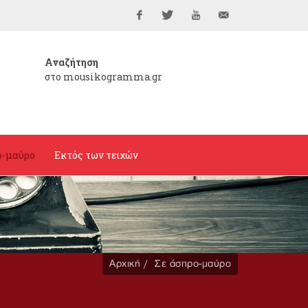
Facebook
Twitter
YouTube
info@mousikogramma
Αναζήτηση
στο mousikogramma.gr
ο-μαύρο
Εκτός των τειχών
Αρχική
Σε άσπρο-μαύρο