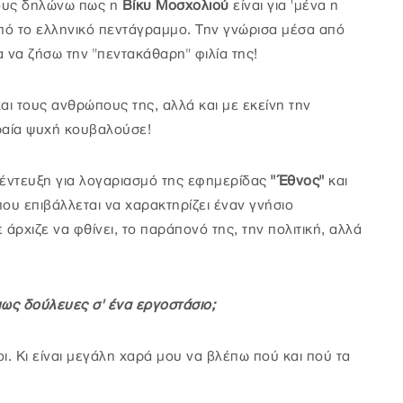
λους δηλώνω πως η
Βίκυ Μοσχολιού
είναι για 'μένα η
πό το ελληνικό πεντάγραμμο. Την γνώρισα μέσα από
 να ζήσω την "πεντακάθαρη" φιλία της!
αι τους ανθρώπους της, αλλά και με εκείνη την
ραία ψυχή κουβαλούσε!
έντευξη για λογαριασμό της εφημερίδας
"Έθνος"
και
που επιβάλλεται να χαρακτηρίζει έναν γνήσιο
άρχιζε να φθίνει, το παράπονό της, την πολιτική, αλλά
 πως δούλευες σ' ένα εργοστάσιο;
ι. Κι είναι μεγάλη χαρά μου να βλέπω πού και πού τα