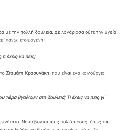
ερα με την πολλή δουλειά. Δε λογάριασα ούτε την υγεία
εί πάνω, ετοιμόγενη!
τι έχεις να πεις;
 το
Σταμάτη Κραουνάκη
, που είναι ένα καινούργιο
ου τώρα βγαίνουν στη δουλειά; Τι έχεις να πεις γι'
σεμνότητα. Να σέβονται τους παλιότερους, όπως του
ένα σουξεδάκι για 6 μήνες να σηκώνει μύτη. Τα