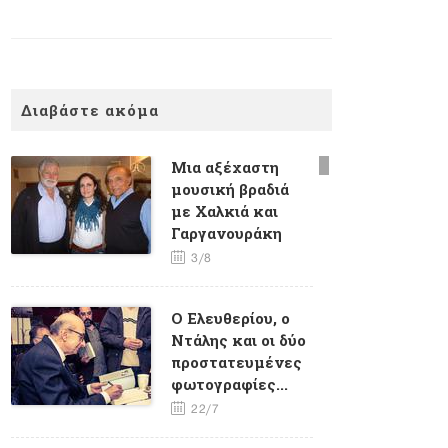
Διαβάστε ακόμα
Mια αξέχαστη
μουσική βραδιά
με Χαλκιά και
Γαργανουράκη
3/8
O Eλευθερίου, ο
Ντάλης και οι δύο
προστατευμένες
φωτογραφίες...
22/7