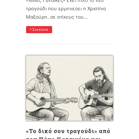
«Χίλιες Γυναίκες» έχει τίτλο το νέο
τραγούδι που ερμηνεύει η Χριστίνα
Μαξούρη, σε στίχους του...
Συνέχεια
«Το δικό σου τραγούδι» από