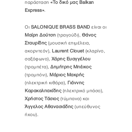
παράσταση
«
Το δικό μας Balkan
Express
»
.
Οι
SALONIQUE BRASS BAND
είναι οι
Μαίρη Δούτση
(τραγούδι),
Θάνος
Σταυρίδης
(μουσική επιμέλεια,
ακορντεόν),
Laurent Clouet
(κλαρίνο,
σαξόφωνο),
Χάρης Ευαγγέλου
(τρομπέτα),
Δημήτρης Μπέικος
(τρομπόνι),
Μάριος Μακρής
(ηλεκτρική κιθάρα),
Γιάννης
Καρακαλπακίδης
(ηλεκτρικό μπάσο),
Χρήστος Τάσιος
(τύμπανα) και
Άγγελος Αθανασιάδης
(υπεύθυνος
ήχου).