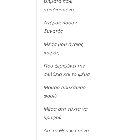
Βήματα πάλι
μουδιασμένα
Αγέρας ήσουν
δυνατός
Μέσα μου άγριος
καιρός
Που ξεριζώνει την
αλήθεια και το ψέμα
Μαύρο πουκάμισο
φορώ
Μέσα στη νύχτα να
κρυφτώ
Απ' το Θεό κι εσένα