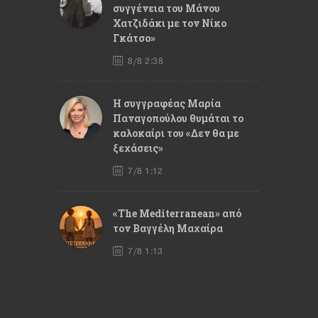
συγγένεια του Μάνου
Χατζιδάκι με τον Νίκο
Γκάτσο»
8/8 2:38
Η συγγραφέας Μαρία
Παναγοπούλου θυμάται το
καλοκαίρι του «Δεν θα με
ξεχάσεις»
7/8 1:12
«The Mediterranean» από
τον Βαγγέλη Μαχαίρα
7/8 1:13