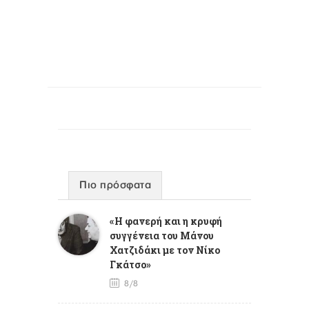
Πιο πρόσφατα
«Η φανερή και η κρυφή
συγγένεια του Μάνου
Χατζιδάκι με τον Νίκο
Γκάτσο»
8/8