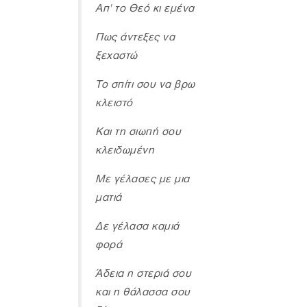
Απ' το Θεό κι εμένα
Πως άντεξες να
ξεχαστώ
Το σπίτι σου να βρω
κλειστό
Και τη σιωπή σου
κλειδωμένη
Με γέλασες με μια
ματιά
Δε γέλασα καμιά
φορά
Άδεια η στεριά σου
και η θάλασσα σου