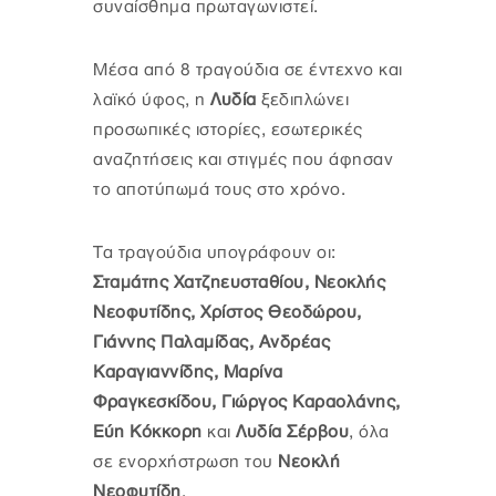
συναίσθημα πρωταγωνιστεί.
Μέσα από 8 τραγούδια σε έντεχνο και
λαϊκό ύφος, η
Λυδία
ξεδιπλώνει
προσωπικές ιστορίες, εσωτερικές
αναζητήσεις και στιγμές που άφησαν
το αποτύπωμά τους στο χρόνο.
Τα τραγούδια υπογράφουν οι:
Σταμάτης Χατζηευσταθίου, Νεοκλής
Νεοφυτίδης, Χρίστος Θεοδώρου,
Γιάννης Παλαμίδας, Ανδρέας
Καραγιαννίδης, Μαρίνα
Φραγκεσκίδου, Γιώργος Καραολάνης,
Εύη Κόκκορη
και
Λυδία Σέρβου
, όλα
σε ενορχήστρωση του
Νεοκλή
Νεοφυτίδη
.