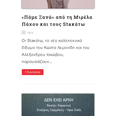
«Πάμε Ξανά» από τη Μιρέλα
Πάχου και τους Staκάτω
18/5
Οι Staκάτω, το νέο καλλιτεχνικό
δίδυμο του Κώστα Λεμονίδη και του
Αλέξανδρου Ιακώβου,
παρουσιάζουν...
Συνέχεια