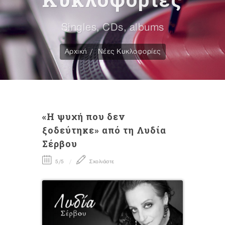
Singles, CDs, albums
Αρχική
Νέες Κυκλοφορίες
«Η ψυχή που δεν
ξοδεύτηκε» από τη Λυδία
Σέρβου
5/5
Σχολιάστε