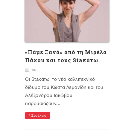
«Πάμε Ξανά» από τη Μιρέλα
Πάχου και τους Staκάτω
18/5
Οι Staκάτω, το νέο καλλιτεχνικό
δίδυμο του Κώστα Λεμονίδη και του
Αλέξανδρου Ιακώβου,
παρουσιάζουν...
Συνέχεια