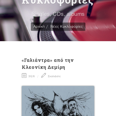
Singles, CDs, albums
Αρχική
Νέες Κυκλοφορίες
«Γαλιάντρα» από την
Κλεονίκη Δεμίρη
30/6
Σχολιάστε