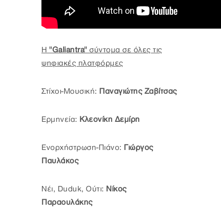
Η
"Galiantra"
σύντομα σε όλες τις
ψηφιακές πλατφόρμες
Στίχοι-Μουσική:
Παναγιώτης Ζαβίτσας
Ερμηνεία:
Κλεονίκη Δεμίρη
Ενορχήστρωση-Πιάνο:
Γιώργος
Παυλάκος
Νέι, Duduk, Ούτι:
Νίκος
Παραουλάκης