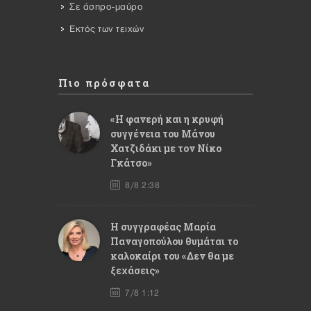
Σε άσπρο-μαύρο
Εκτός των τειχών
Πιο πρόσφατα
«Η φανερή και η κρυφή
συγγένεια του Μάνου
Χατζιδάκι με τον Νίκο
Γκάτσο»
8/8 2:38
Η συγγραφέας Μαρία
Παναγοπούλου θυμάται το
καλοκαίρι του «Δεν θα με
ξεχάσεις»
7/8 1:12