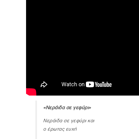
«Νεράιδα σε γεφύρι»
Νεράιδα σε γεφύρι και
ο έρωτας ευχή