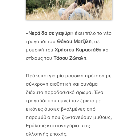
«Νεράιδα σε γεφύρι»
έχει τίτλο το νέο
τραγούδι του
Θάνου Ματζίλη
, σε
μουσική του
Χρήστου Καραστάθη
και
στίχους του
Τάσου Ζώταλη
.
Πρόκειται για μία μουσική πρόταση με
σύγχρονη αισθητική και συνάμα
διάχυτο παραδοσιακό άρωμα. Ένα
τραγούδι που υμνεί τον έρωτα με
εικόνες όμοιες βγαλμένες από
παραμύθια που ζωντανεύουν μύθους,
θρύλους και πανηγύρια μιας
αλλοτινής εποχής.