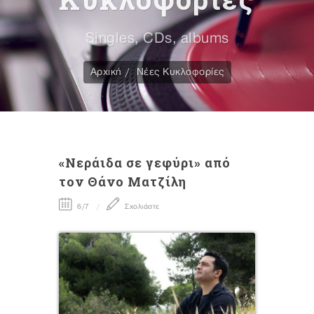
Singles, CDs, albums
Αρχική
Νέες Κυκλοφορίες
«Νεράιδα σε γεφύρι» από
τον Θάνο Ματζίλη
6/7
Σχολιάστε