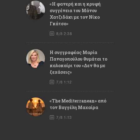
«Η φανερή και η κρυφή
συγγένεια του Μάνου
Χατζιδάκι με τον Νίκο
Γκάτσο»
8/8 2:38
Η συγγραφέας Μαρία
Παναγοπούλου θυμάται το
καλοκαίρι του «Δεν θα με
ξεχάσεις»
7/8 1:12
«The Mediterranean» από
τον Βαγγέλη Μαχαίρα
7/8 1:13