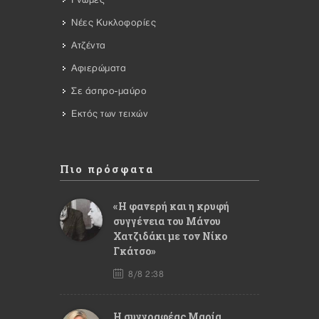
Γνώμες
Νέες Κυκλοφορίες
Ατζέντα
Αφιερώματα
Σε άσπρο-μαύρο
Εκτός των τειχών
Πιο πρόσφατα
«Η φανερή και η κρυφή
συγγένεια του Μάνου
Χατζιδάκι με τον Νίκο
Γκάτσο»
8/8 2:38
Η συγγραφέας Μαρία