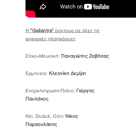
Η
"Galiantra"
σύντομα σε όλες τις
ψηφιακές πλατφόρμες
Στίχοι-Μουσική:
Παναγιώτης Ζαβίτσας
Ερμηνεία:
Κλεονίκη Δεμίρη
Ενορχήστρωση-Πιάνο:
Γιώργος
Παυλάκος
Νέι, Duduk, Ούτι:
Νίκος
Παραουλάκης