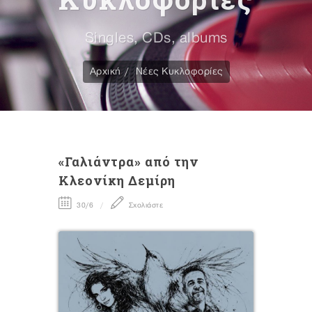
Singles, CDs, albums
Αρχική
Νέες Κυκλοφορίες
«Γαλιάντρα» από την
Κλεονίκη Δεμίρη
30/6
Σχολιάστε