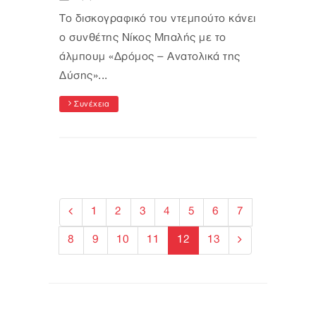
Το δισκογραφικό του ντεμπούτο κάνει
ο συνθέτης Νίκος Μπαλής με το
άλμπουμ «Δρόμος – Ανατολικά της
Δύσης»...
Συνέχεια
1
2
3
4
5
6
7
8
9
10
11
12
13