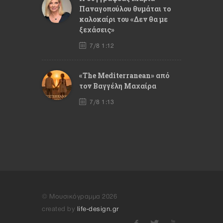
Παναγοπούλου θυμάται το
καλοκαίρι του «Δεν θα με
ξεχάσεις»
7/8 1:12
«The Mediterranean» από
τον Βαγγέλη Μαχαίρα
7/8 1:13
© Μουσικόγραμμα 2026
created by
life-design.gr