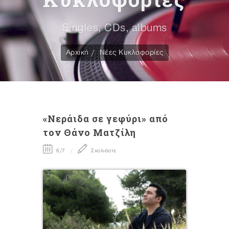
Singles, CDs, albums
Αρχική
Νέες Κυκλοφορίες
«Νεράιδα σε γεφύρι» από
τον Θάνο Ματζίλη
6/7
Σχολιάστε