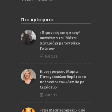
Εκτός των τειχών
Πιο πρόσφατα
«Η φανερή και η κρυφή
συγγένεια του Μάνου
Χατζιδάκι με τον Νίκο
Γκάτσο»
8/8 2:38
Η συγγραφέας Μαρία
Παναγοπούλου θυμάται το
καλοκαίρι του «Δεν θα με
ξεχάσεις»
7/8 1:12
«The Mediterranean» από