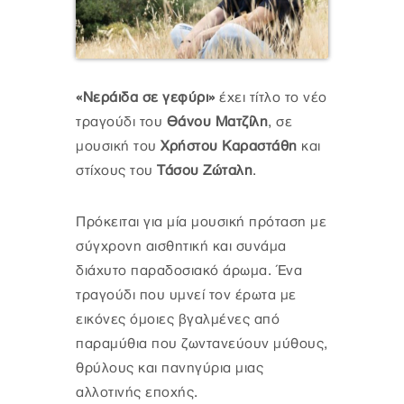
«Νεράιδα σε γεφύρι»
έχει τίτλο το νέο
τραγούδι του
Θάνου Ματζίλη
, σε
μουσική του
Χρήστου Καραστάθη
και
στίχους του
Τάσου Ζώταλη
.
Πρόκειται για μία μουσική πρόταση με
σύγχρονη αισθητική και συνάμα
διάχυτο παραδοσιακό άρωμα. Ένα
τραγούδι που υμνεί τον έρωτα με
εικόνες όμοιες βγαλμένες από
παραμύθια που ζωντανεύουν μύθους,
θρύλους και πανηγύρια μιας
αλλοτινής εποχής.