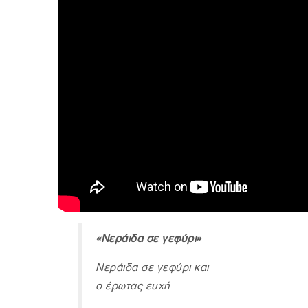
«Νεράιδα σε γεφύρι»
Νεράιδα σε γεφύρι και
ο έρωτας ευχή