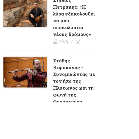
Πετράκης: «Η
λύρα εξακολουθεί
να μου
αποκαλύπτει
νέους δρόμους»
22/6
Στάθης
Καραπάνος -
Συνομιλώντας με
τον ήχο της
Πλάτωνος και τη
φωνή της
Φαραντούρη
18/6
Παναγιώτης
Φύτρας: «Μέσα