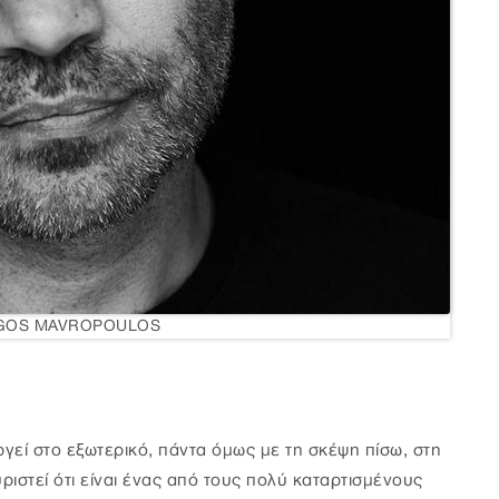
RGOS MAVROPOULOS
ργεί στο εξωτερικό, πάντα όμως με τη σκέψη πίσω, στη
ριστεί ότι είναι ένας από τους πολύ καταρτισμένους