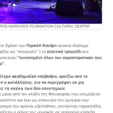
AVROS NIARCHOS FOUNDATION CULTURAL CENTER
τη δράση του
Περικλή Κανάρη
αποκτά ιδιαίτερο
χεδόν ως “αποστολή” ) το
ελληνικό τραγούδι
στο
, αποτελεί
“συνισταμένη όλων των χαρακτηριστικών που
να”
.
ίτερο ακαδημαϊκό υπόβαθρο, αρχίζω από το
ν ο κατάλληλος, για να περιγράψει σε μη
ς τη σχέση των δύο επιστημών.
ς μέσα από τον κλάδο της Φιλοσοφίας που ονομάζεται
ρχαιότητα και έχει ως επίκεντρο την εμπειρία που
ασμα του χρόνου εξελίχθηκε, γεννώντας παρακλάδια,
τάζεται ο ρόλος της μουσικής σε πολλαπλά επίπεδα.