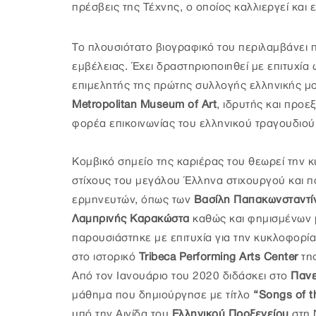
πρέσβεις της Τέχνης, ο οποίος καλλιεργεί και 
Το πλουσιότατο βιογραφικό του περιλαμβάνει 
εμβέλειας. Έχει δραστηριοποιηθεί με επιτυχία
επιμελητής της πρώτης συλλογής ελληνικής μ
Metropolitan Museum of Art
, ιδρυτής και προ
φορέα επικοινωνίας του ελληνικού τραγουδιού
Κομβικό σημείο της καριέρας του θεωρεί την
στίχους του μεγάλου Έλληνα στιχουργού και π
ερμηνευτών, όπως των
Βασίλη Παπακωνσταντί
Λαμπρινής Καρακώστα
καθώς και φημισμένων μ
παρουσιάστηκε με επιτυχία για την κυκλοφορί
στο ιστορικό
Tribeca Performing Arts Center
τη
Από τον Ιανουάριο του 2020 διδάσκει στο
Πανε
μάθημα που δημιούργησε με τίτλο
“Songs of t
υπό την Αιγίδα του
Ελληνικού Προξενείου
στη 