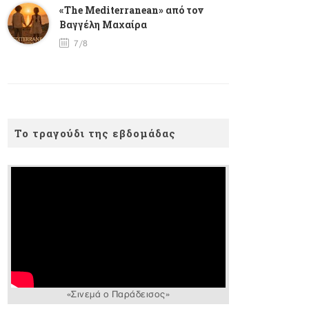
«The Mediterranean» από τον
Βαγγέλη Μαχαίρα
7/8
Το τραγούδι της εβδομάδας
«Σινεμά ο Παράδεισος»