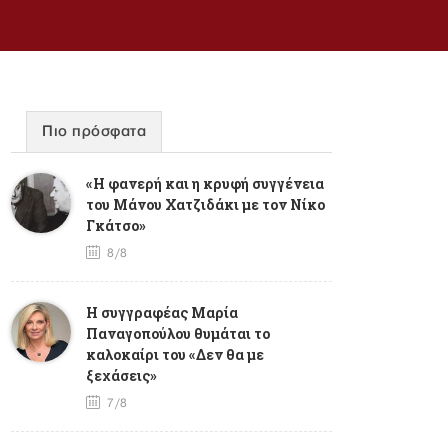
Πιο πρόσφατα
«Η φανερή και η κρυφή συγγένεια
του Μάνου Χατζιδάκι με τον Νίκο
Γκάτσο»
8/8
Η συγγραφέας Μαρία
Παναγοπούλου θυμάται το
καλοκαίρι του «Δεν θα με
ξεχάσεις»
7/8