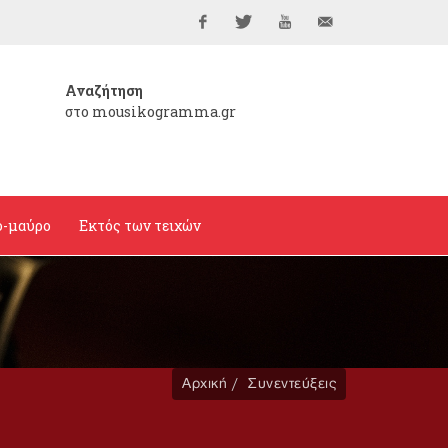
Facebook
Twitter
YouTube
info@mousikogramma
Αναζήτηση
στο mousikogramma.gr
ο-μαύρο
Εκτός των τειχών
Αρχική
Συνεντεύξεις