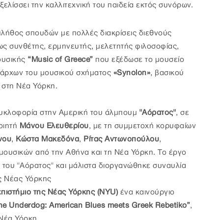
εξελίσσει την καλλιτεχνική του παιδεία εκτός συνόρων.
πλήθος σπουδών με πολλές διακρίσεις διεθνούς
 ως συνθέτης, ερμηνευτής, μελετητής φιλοσοφίας,
ουσικής
“Music of Greece”
που εξέδωσε το μουσείο
εξάρχων του μουσικού σχήματος
«Synolon»
, βασικού
 στη Νέα Υόρκη.
 κυκλοφορία στην Αμερική του άλμπουμ
"Aόρατος"
, σε
οιητή
Mάνου Eλευθερίου
, με τη συμμετοχή κορυφαίων
νου
,
Κώστα Μακεδόνα
,
Ρίτας Αντωνοπούλου
,
ουσικών από την Αθήνα και τη Νέα Υόρκη. Το έργο
α του "Αόρατος" και μάλιστα διοργανώθηκε συναυλία
ς Νέας Υόρκης
πιστήμιο της Νέας Υόρκης (NYU)
ένα καινούργιο
he Underdog: American Blues meets Greek Rebetiko”
,
Νέα Υόρκη.