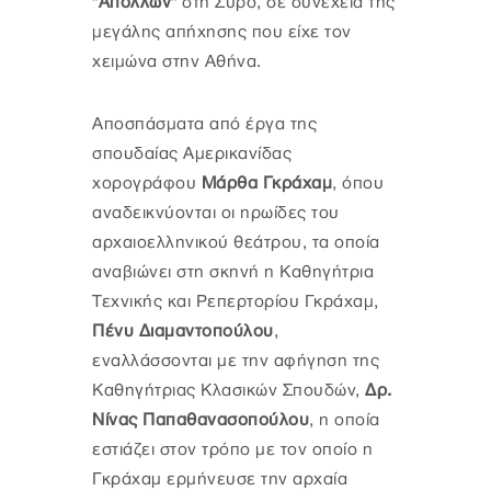
"Απόλλων"
στη Σύρο, σε συνέχεια της
μεγάλης απήχησης που είχε τον
χειμώνα στην Αθήνα.
Αποσπάσματα από έργα της
σπουδαίας Αμερικανίδας
χορογράφου
Μάρθα Γκράχαμ
, όπου
αναδεικνύονται οι ηρωίδες του
αρχαιοελληνικού θεάτρου, τα οποία
αναβιώνει στη σκηνή η Καθηγήτρια
Τεχνικής και Ρεπερτορίου Γκράχαμ,
Πένυ Διαμαντοπούλου
,
εναλλάσσονται με την αφήγηση της
Καθηγήτριας Κλασικών Σπουδών,
Δρ.
Νίνας Παπαθανασοπούλου
, η οποία
εστιάζει στον τρόπο με τον οποίο η
Γκράχαμ ερμήνευσε την αρχαία