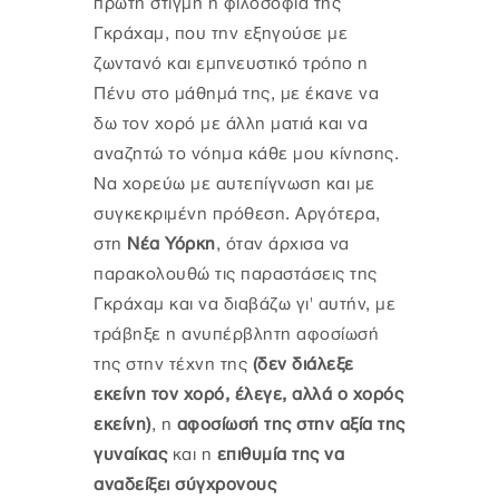
πρώτη στιγμή η φιλοσοφία της
Γκράχαμ, που την εξηγούσε με
ζωντανό και εμπνευστικό τρόπο η
Πένυ στο μάθημά της, με έκανε να
δω τον χορό με άλλη ματιά και να
αναζητώ το νόημα κάθε μου κίνησης.
Να χορεύω με αυτεπίγνωση και με
συγκεκριμένη πρόθεση. Αργότερα,
στη
Νέα Υόρκη
, όταν άρχισα να
παρακολουθώ τις παραστάσεις της
Γκράχαμ και να διαβάζω γι' αυτήν, με
τράβηξε η ανυπέρβλητη αφοσίωσή
της στην τέχνη της
(δεν διάλεξε
εκείνη τον χορό, έλεγε, αλλά ο χορός
εκείνη)
, η
αφοσίωσή της στην αξία της
γυναίκας
και η
επιθυμία της να
αναδείξει σύγχρονους