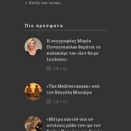
Εκτός των τειχών
Πιο πρόσφατα
Η συγγραφέας Μαρία
Παναγοπούλου θυμάται το
καλοκαίρι του «Δεν θα με
ξεχάσεις»
7/8 1:12
«The Mediterranean» από
τον Βαγγέλη Μαχαίρα
7/8 1:13
«Μέτρα εαυτόν-και αν
αντέχεις μάθε τον» με τον