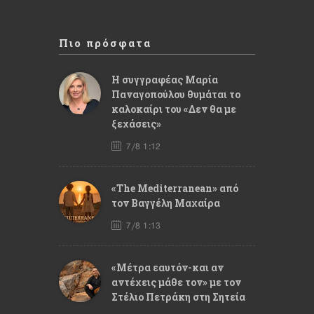
Πιο πρόσφατα
Η συγγραφέας Μαρία
Παναγοπούλου θυμάται το
καλοκαίρι του «Δεν θα με
ξεχάσεις»
7/8 1:12
«The Mediterranean» από
τον Βαγγέλη Μαχαίρα
7/8 1:13
«Μέτρα εαυτόν-και αν
αντέχεις μάθε τον» με τον
Στέλιο Πετράκη στη Σητεία