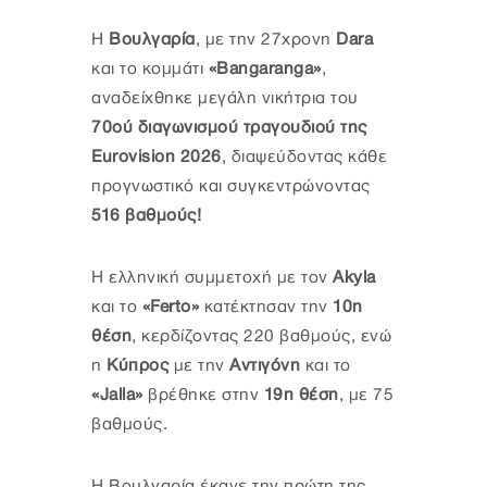
Η
Βουλγαρία
, με την 27χρονη
Dara
και το κομμάτι
«Bangaranga»
,
αναδείχθηκε μεγάλη νικήτρια του
70ού διαγωνισμού τραγουδιού της
Εurovision 2026
, διαψεύδοντας κάθε
προγνωστικό και συγκεντρώνοντας
516 βαθμούς!
Η ελληνική συμμετοχή με τον
Akyla
και το
«Ferto»
κατέκτησαν την
10η
θέση
, κερδίζοντας 220 βαθμούς, ενώ
η
Κύπρος
με την
Αντιγόνη
και το
«Jalla»
βρέθηκε στην
19η θέση
, με 75
βαθμούς.
Η Βουλγαρία έκανε την πρώτη της