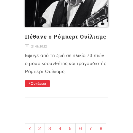
Πέθανε ο Ρόμπερτ Ουίλιαμς
21/8/2022
Έφυγε από τη ζωή σε ηλικία 73 ετών
ο μουσικοσυνθέτης και τραγουδιστής
Ρόμπερτ Ουίλιαμς.
Συνέχεια
2
3
4
5
6
7
8