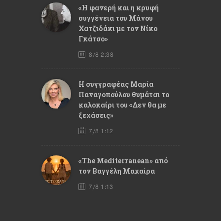
«Η φανερή και η κρυφή
συγγένεια του Μάνου
Χατζιδάκι με τον Νίκο
Γκάτσο»
8/8 2:38
Η συγγραφέας Μαρία
Παναγοπούλου θυμάται το
καλοκαίρι του «Δεν θα με
ξεχάσεις»
7/8 1:12
«The Mediterranean» από
τον Βαγγέλη Μαχαίρα
7/8 1:13