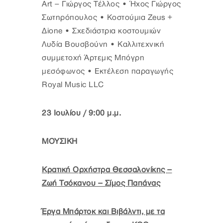
Art – Γιώργος Τέλλος • Ήχος Γιώργος
Σωτηρόπουλος • Κοστούμια Zeus +
Δione • Σχεδιάστρια κοστουμιών
Λυδία Βουσβούνη • Καλλιτεχνική
συμμετοχή Άρτεμις Μπόγρη
μεσόφωνος • Εκτέλεση παραγωγής
Royal Music LLC
23 Ιουλίου / 9:00 μ.μ.
ΜΟΥΣΙΚΗ
Κρατική Ορχήστρα Θεσσαλονίκης –
Ζωή Τσόκανου – Σίμος Παπάνας
Έργα Μπάρτοκ και Βιβάλντι, με τα