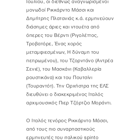
Ιουλίου, οι διεθνώς αναγνωρισμένοι
μονωδοί Ρικκάρντο Μάσσι και
Δημήτρης Πλατανιάς κ.ά. ερμηνεύουν
διάσημες άριες και ντουέτα από
όπερες του Βέρντι (Ριγολέττος,
Τροβατόρε, Ένας χορός
μεταμφιεσμένων, Η δύναμη του
πεπρωμένου), του Τζορντάνο (Αντρέα
Σενιέ), του Μασκάνι (Καβαλλερία
ρουστικάνα) και του Πουτσίνι
(Τουραντότ). Την Ορχήστρα της ΕΛΣ
διευθύνει ο διακεκριμένος Ιταλός
αρχιμουσικός Πιερ Τζόρτζιο Μοράντι.
O Ιταλός τενόρος Ρικκάρντο Μάσσι,
από τους πιο συναρπαστικούς
ερμηνευτές του ιταλικού spinto