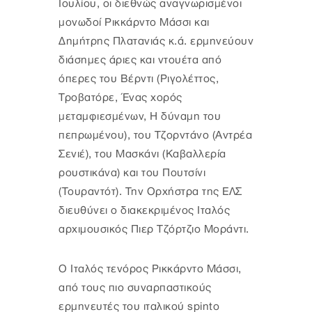
Ιουλίου, οι διεθνώς αναγνωρισμένοι
μονωδοί Ρικκάρντο Μάσσι και
Δημήτρης Πλατανιάς κ.ά. ερμηνεύουν
διάσημες άριες και ντουέτα από
όπερες του Βέρντι (Ριγολέττος,
Τροβατόρε, Ένας χορός
μεταμφιεσμένων, Η δύναμη του
πεπρωμένου), του Τζορντάνο (Αντρέα
Σενιέ), του Μασκάνι (Καβαλλερία
ρουστικάνα) και του Πουτσίνι
(Τουραντότ). Την Ορχήστρα της ΕΛΣ
διευθύνει ο διακεκριμένος Ιταλός
αρχιμουσικός Πιερ Τζόρτζιο Μοράντι.
O Ιταλός τενόρος Ρικκάρντο Μάσσι,
από τους πιο συναρπαστικούς
ερμηνευτές του ιταλικού spinto