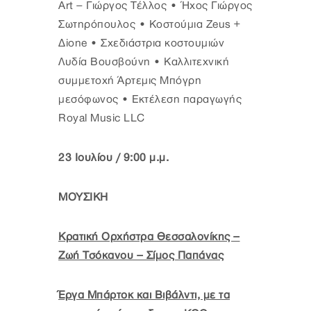
Art – Γιώργος Τέλλος • Ήχος Γιώργος
Σωτηρόπουλος • Κοστούμια Zeus +
Δione • Σχεδιάστρια κοστουμιών
Λυδία Βουσβούνη • Καλλιτεχνική
συμμετοχή Άρτεμις Μπόγρη
μεσόφωνος • Εκτέλεση παραγωγής
Royal Music LLC
23 Ιουλίου / 9:00 μ.μ.
ΜΟΥΣΙΚΗ
Κρατική Ορχήστρα Θεσσαλονίκης –
Ζωή Τσόκανου – Σίμος Παπάνας
Έργα Μπάρτοκ και Βιβάλντι, με τα