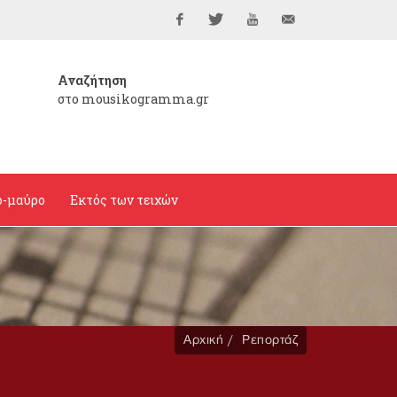
Facebook
Twitter
YouTube
info@mousikogramma
Αναζήτηση
στο mousikogramma.gr
ο-μαύρο
Εκτός των τειχών
Αρχική
Ρεπορτάζ