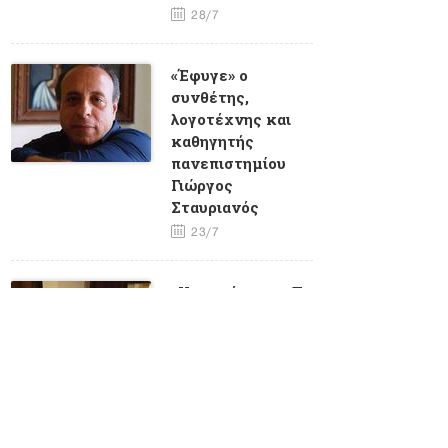
28/7
«Έφυγε» ο
συνθέτης,
λογοτέχνης και
καθηγητής
πανεπιστημίου
Γιώργος
Σταυριανός
23/7
«Υποσχέσεις» - Το
τελευταίο
τραγούδι που
ηχογράφησε η
Μαίρη Λίντα
23/7