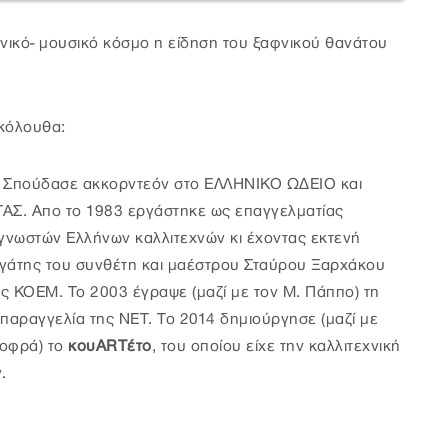
χνικό- μουσικό κόσμο η είδηση του ξαφνικού θανάτου
κόλουθα:
 Σπούδασε ακκορντεόν στο ΕΛΛΗΝΙΚΟ ΩΔΕΙΟ και
ΑΣ. Απο το 1983 εργάστηκε ως επαγγελματίας
γνωστών Ελλήνων καλλιτεχνών κι έχοντας εκτενή
ργάτης του συνθέτη και μαέστρου Σταύρου Ξαρχάκου
ης ΚΟΕΜ. Το 2003 έγραψε (μαζί με τον Μ. Πάππο) τη
'' παραγγελία της ΝΕΤ. Το 2014 δημιούργησε (μαζί με
Σοφρά) το
κουΑRTέτο
, του οποίου είχε την καλλιτεχνική
.