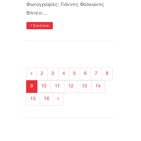
Φωτογραφίες: Γιάννης Φαλκώνης
Βίντεο:...
Συνέχεια
2
3
4
5
6
7
8
9
10
11
12
13
14
15
16