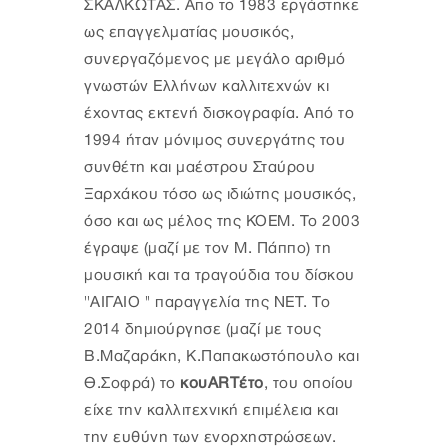
ΣΚΑΛΚΩΤΑΣ. Απο το 1983 εργάστηκε
ως επαγγελματίας μουσικός,
συνεργαζόμενος με μεγάλο αριθμό
γνωστών Ελλήνων καλλιτεχνών κι
έχοντας εκτενή δισκογραφία. Από το
1994 ήταν μόνιμος συνεργάτης του
συνθέτη και μαέστρου Σταύρου
Ξαρχάκου τόσο ως ιδιώτης μουσικός,
όσο και ως μέλος της ΚΟΕΜ. Το 2003
έγραψε (μαζί με τον Μ. Πάππο) τη
μουσική και τα τραγούδια του δίσκου
''ΑΙΓΑΙΟ '' παραγγελία της ΝΕΤ. Το
2014 δημιούργησε (μαζί με τους
Β.Μαζαράκη, Κ.Παπακωστόπουλο και
Θ.Σοφρά) το
κουΑRTέτο
, του οποίου
είχε την καλλιτεχνική επιμέλεια και
την ευθύνη των ενορχηστρώσεων.