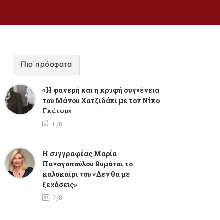
Πιο πρόσφατα
«Η φανερή και η κρυφή συγγένεια
του Μάνου Χατζιδάκι με τον Νίκο
Γκάτσο»
8/8
Η συγγραφέας Μαρία
Παναγοπούλου θυμάται το
καλοκαίρι του «Δεν θα με
ξεχάσεις»
7/8