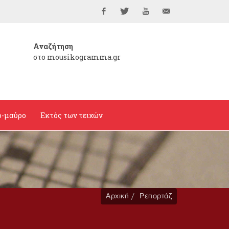
Facebook
Twitter
YouTube
info@mousikogramma
Αναζήτηση
στο mousikogramma.gr
ο-μαύρο
Εκτός των τειχών
Αρχική
Ρεπορτάζ