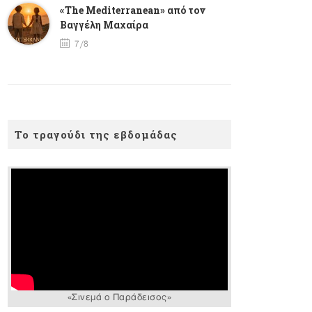
«The Mediterranean» από τον
Βαγγέλη Μαχαίρα
7/8
Το τραγούδι της εβδομάδας
«Σινεμά ο Παράδεισος»