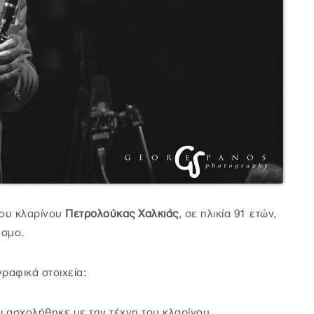
του κλαρίνου
Πετρολούκας Χαλκιάς
, σε ηλικία 91 ετών,
όσμο.
ραφικά στοιχεία:
ι ασχολήθηκε με την τέχνη του κλαρίνου.