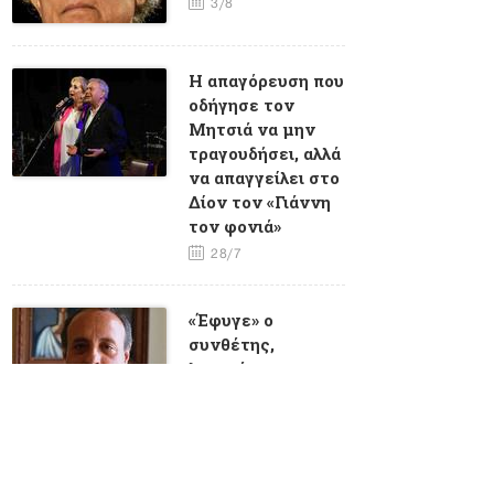
3/8
Η απαγόρευση που
οδήγησε τον
Μητσιά να μην
τραγουδήσει, αλλά
να απαγγείλει στο
Δίον τον «Γιάννη
τον φονιά»
28/7
«Έφυγε» ο
συνθέτης,
λογοτέχνης και
καθηγητής
πανεπιστημίου
Γιώργος
Σταυριανός
23/7