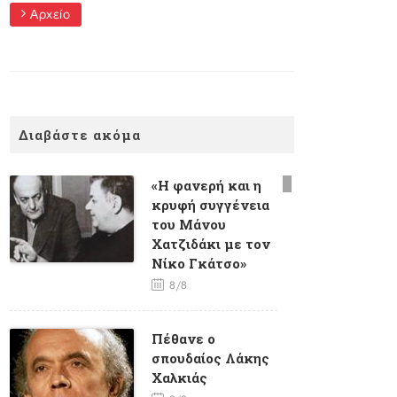
Αρχείο
Διαβάστε ακόμα
«Η φανερή και η
κρυφή συγγένεια
του Μάνου
Χατζιδάκι με τον
Νίκο Γκάτσο»
8/8
Πέθανε ο
σπουδαίος Λάκης
Χαλκιάς