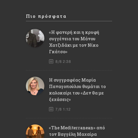
Πιο πρόσφατα
«Η φανερή και η κρυφή
συγγένεια του Μάνου
Χατζιδάκι με τον Νίκο
Γκάτσο»
8/8 2:38
Η συγγραφέας Μαρία
Παναγοπούλου θυμάται το
καλοκαίρι του «Δεν θα με
ξεχάσεις»
7/8 1:12
«The Mediterranean» από
τον Βαγγέλη Μαχαίρα