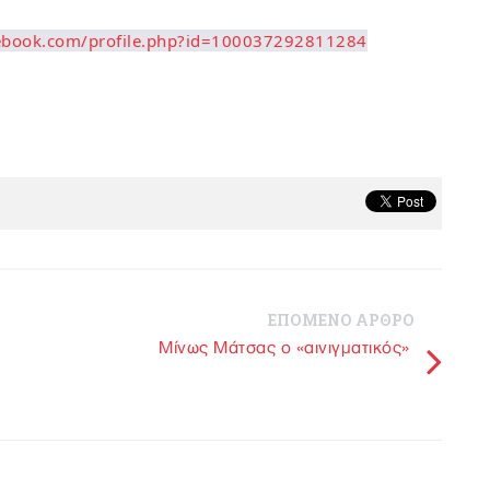
cebook.com/profile.php?id=100037292811284
ΕΠΟΜΕΝΟ ΑΡΘΡΟ
Mίνως Μάτσας ο «αινιγματικός»