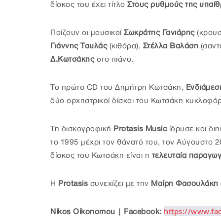
δίσκος του έχει τίτλο
Στους ρυθμούς της υπαί
Παίζουν οι μουσικοί
Σωκράτης Γανιάρης
(κρουσ
Γιάννης Ταυλάς
(κιθάρα),
Στέλλα Βαλάση
(σαντ
Δ.Κωτσάκης
στο πιάνο.
Το πρώτο CD του Δημήτρη Κωτσάκη,
Ενδιάμεσ
δύο ορχηστρικοί δίσκοι του Κωτσάκη κυκλοφό
Τη δισκογραφική
Protasis Music
ίδρυσε και δι
το 1995 μέχρι τον θάνατό του, τον Αύγουστο 2
δίσκος του Κωτσάκη είναι η
τελευταία παραγωγ
Η
Protasis
συνεχίζει με την
Μαίρη Φασουλάκη
https://www.f
Nikos Oikonomou | Facebook: