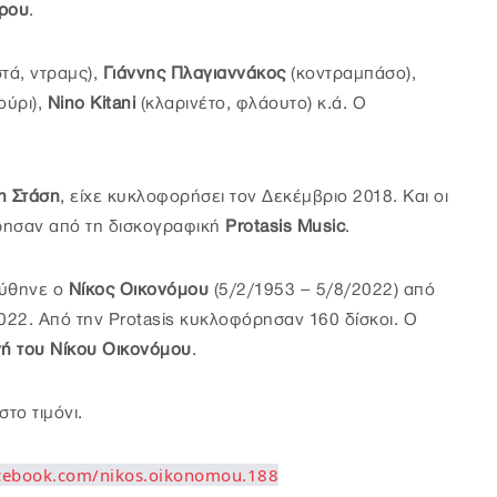
θρου
.
τά, ντραμς),
Γιάννης Πλαγιαννάκος
(κοντραμπάσο),
ούρι),
Nino Kitani
(κλαρινέτο, φλάουτο) κ.ά. Ο
η Στάση
, είχε κυκλοφορήσει τον Δεκέμβριο 2018. Και οι
ρησαν από τη δισκογραφική
Protasis Music
.
ηύθηνε ο
Νίκος Οικονόμου
(5/2/1953 – 5/8/2022) από
022. Από την Protasis κυκλοφόρησαν 160 δίσκοι. Ο
ή του Νίκου Οικονόμου
.
στο τιμόνι.
acebook.com/nikos.oikonomou.188