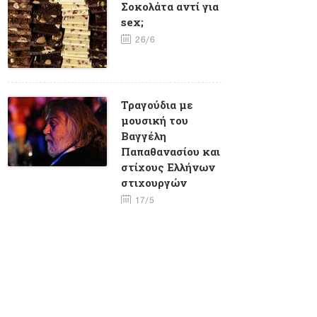
Σοκολάτα αντί για
sex;
26/6
Τραγούδια με
μουσική του
Βαγγέλη
Παπαθανασίου και
στίχους Eλλήνων
στιχουργών
17/5
Φλέρυ
Νταντωνάκη -
Ένα σπάνιο
ταλέντο με πολλά
τραύματα