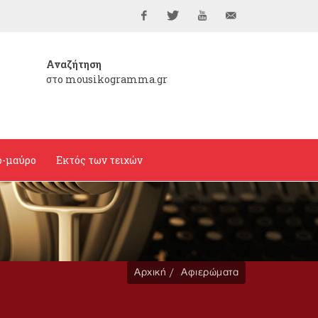
Facebook
Twitter
YouTube
info@mousikogramma
Αναζήτηση
στο mousikogramma.gr
ο-μαύρο
Εκτός των τειχών
Αρχική
Αφιερώματα