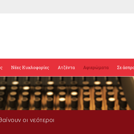
ες
Νέες Κυκλοφορίες
Ατζέντα
Αφιερώματα
Σε άσπρ
θαίνουν οι νεότεροι