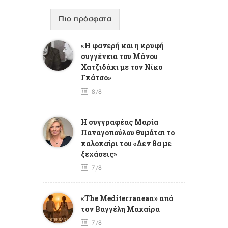
Πιο πρόσφατα
«Η φανερή και η κρυφή
συγγένεια του Μάνου
Χατζιδάκι με τον Νίκο
Γκάτσο»
8/8
Η συγγραφέας Μαρία
Παναγοπούλου θυμάται το
καλοκαίρι του «Δεν θα με
ξεχάσεις»
7/8
«The Mediterranean» από
τον Βαγγέλη Μαχαίρα
7/8