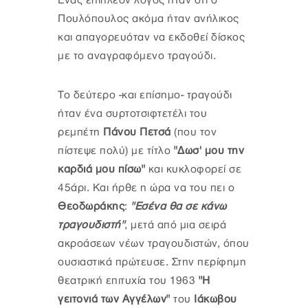
Ένας επιπλέον λόγος ήταν ότι ο
Πουλόπουλος ακόμα ήταν ανήλικος
και απαγορευόταν να εκδοθεί δίσκος
με το αναγραφόμενο τραγούδι.
Το δεύτερο -και επίσημο- τραγούδι
ήταν ένα συρτοτσιφτετέλι του
ρεμπέτη
Πάνου Πετσά
(που τον
πίστεψε πολύ) με τίτλο
"Δωσ' μου την
καρδιά μου πίσω"
και κυκλοφορεί σε
45άρι. Και ήρθε η ώρα να του πει ο
Θεοδωράκης
:
"Εσένα θα σε κάνω
τραγουδιστή"
, μετά από μια σειρά
ακροάσεων νέων τραγουδιστών, όπου
ουσιαστικά πρώτευσε. Στην περίφημη
θεατρική επιτυχία του 1963
"Η
γειτονιά των Αγγέλων"
του
Ιάκωβου