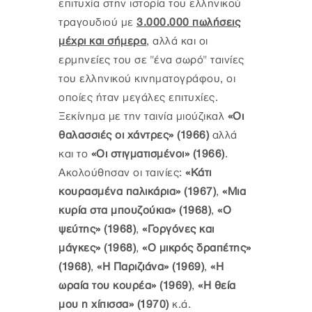
επιτυχία στην ιστορία του ελληνικού
τραγουδιού με
3.000.000 πωλήσεις
μέχρι και σήμερα
, αλλά και οι
ερμηνείες του σε "ένα σωρό" ταινίες
του ελληνικού κινηματογράφου, οι
οποίες ήταν μεγάλες επιτυχίες.
Ξεκίνημα με την ταινία μιούζικαλ
«Οι
θαλασσιές οι χάντρες» (1966)
αλλά
και το
«Οι στιγματισμένοι» (1966)
.
Ακολούθησαν οι ταινίες:
«Κάτι
κουρασμένα παλικάρια» (1967)
,
«Μια
κυρία στα μπουζούκια»
(1968)
,
«Ο
ψεύτης» (1968)
,
«Γοργόνες και
μάγκες» (1968)
,
«Ο μικρός δραπέτης»
(1968)
,
«Η Παριζιάνα» (1969)
,
«Η
ωραία του κουρέα» (1969)
,
«Η θεία
μου η χίπισσα» (1970)
κ.ά.