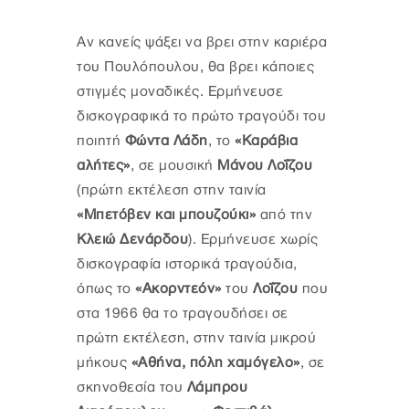
Αν κανείς ψάξει να βρει στην καριέρα
του Πουλόπουλου, θα βρει κάποιες
στιγμές μοναδικές. Ερμήνευσε
δισκογραφικά το πρώτο τραγούδι του
ποιητή
Φώντα Λάδη
, το
«Καράβια
αλήτες»
, σε μουσική
Μάνου Λοΐζου
(πρώτη εκτέλεση στην ταινία
«Μπετόβεν και μπουζούκι»
από την
Κλειώ Δενάρδου
). Ερμήνευσε χωρίς
δισκογραφία ιστορικά τραγούδια,
όπως το
«Ακορντεόν»
του
Λοΐζου
που
στα 1966 θα το τραγουδήσει σε
πρώτη εκτέλεση, στην ταινία μικρού
μήκους
«Αθήνα, πόλη χαμόγελο»
, σε
σκηνοθεσία του
Λάμπρου