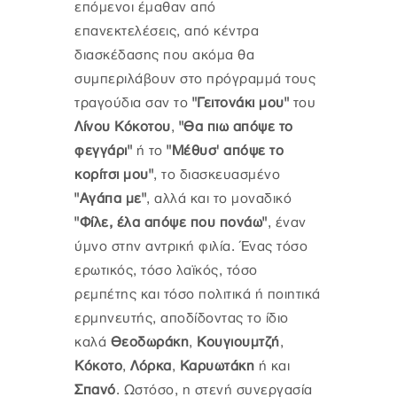
επόμενοι έμαθαν από
επανεκτελέσεις, από κέντρα
διασκέδασης που ακόμα θα
συμπεριλάβουν στο πρόγραμμά τους
τραγούδια σαν το
"Γειτονάκι μου"
του
Λίνου Κόκοτου
,
"Θα πιω απόψε το
φεγγάρι"
ή το
"Μέθυσ' απόψε το
κορίτσι μου"
, το διασκευασμένο
"Αγάπα με"
, αλλά και το μοναδικό
"Φίλε, έλα απόψε που πονάω"
, έναν
ύμνο στην αντρική φιλία. Ένας τόσο
ερωτικός, τόσο λαϊκός, τόσο
ρεμπέτης και τόσο πολιτικά ή ποιητικά
ερμηνευτής, αποδίδοντας το ίδιο
καλά
Θεοδωράκη
,
Κουγιουμτζή
,
Κόκοτο
,
Λόρκα
,
Καρυωτάκη
ή και
Σπανό
. Ωστόσο, η στενή συνεργασία