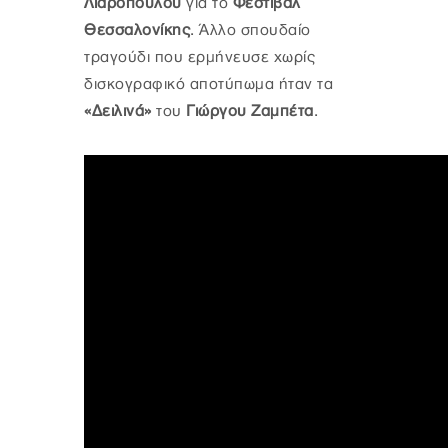
Λιαρόπουλου
για το
Φεστιβάλ
Θεσσαλονίκης
. Άλλο σπουδαίο
τραγούδι που ερμήνευσε χωρίς
δισκογραφικό αποτύπωμα ήταν τα
«Δειλινά»
του
Γιώργου Ζαμπέτα
.