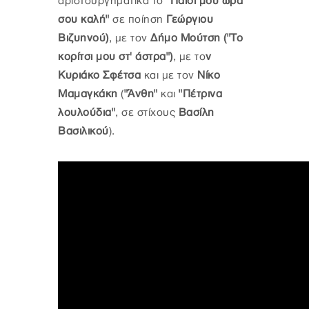
αριστουργηματικά το
"Παιδί μου ώρα
σου καλή"
σε ποίηση
Γεώργιου
Βιζυηνού)
, με τον
Δήμο Μούτση ("Το
κορίτσι μου στ' άστρα")
, με το
ν
Κυριάκο Σφέτσα
και με τον
Νίκο
Μαμαγκάκη
(
"Άνθη"
και
"Πέτρινα
λουλούδια"
, σε στίχους
Βασίλη
Βασιλικού
).