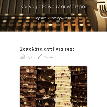
και να μαθαίνουν οι νεότεροι
Αρχική
Αφιερώματα
Σοκολάτα αντί για sex;
26/6
Σχολιάστε