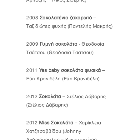
Αμπαζής – Νίκος Σιδέρης)
2008
Σοκολατένιο ζαχαρωτό
–
Ταξιδιώτες ψυχής (Παντελής Μακρής)
2009
Γυμνή σοκολάτα
- Θεοδοσία
Τσάτσου (Θεοδοσία Τσάτσου)
2011
Yes baby σοκολάτα φυσικά
–
Εύη Κρανιδέλη (Εύη Κρανιδέλη)
2012
Σοκολάτα
– Στέλιος Δάβαρης
(Στέλιος Δάβαρης)
2012
Miss Σοκολάτα
– Χαρίκλεια
Χατζησαββίδου (Johnny
Ανδριόπουλος – Κωνσταντίνος