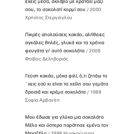
έχεις μέσα, σκλάβο με κρατάει μαζί
σου, το σοκολατί κορμί σου
/ 2000
Χρήστος Στεργιόγλου
Πικρές απολαύσεις κακάο, αλήθειες
αγκάλες θηλές, γλυκά και τα χρόνια
φευγάτα γι' αυτό σοκολάτα
/ 2008
Φοίβος Δεληβοριάς
Γεύση κακάο, μόκα φιλί, ό,τι ζητάω το
`χεις εσύ κι είναι τα χείλη σου γεμάτα
δροσιά και κρέμα σοκολάτα
/ 1988
Σοφία Αρβανίτη
Μου έδωσε για γλύκα μια σοκολάτα
Μέλο και ύστερα παράτησε εμένα τον
Μεντζέλο
/ 1998 Ημισκούμπρια