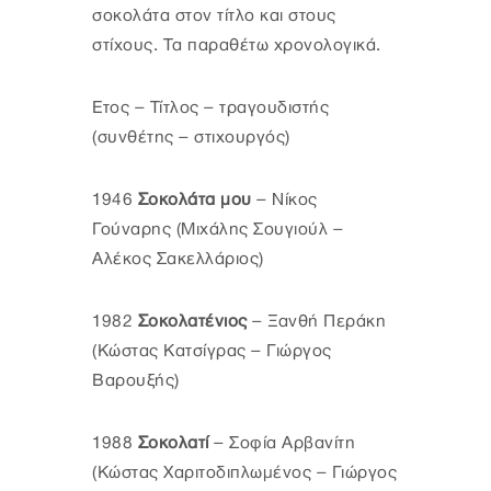
σοκολάτα στον τίτλο και στους
στίχους. Τα παραθέτω χρονολογικά.
Ετος – Τίτλος – τραγουδιστής
(συνθέτης – στιχουργός)
1946
Σοκολάτα μου
– Νίκος
Γούναρης (Μιχάλης Σουγιούλ –
Αλέκος Σακελλάριος)
1982
Σοκολατένιος
– Ξανθή Περάκη
(Κώστας Κατσίγρας – Γιώργος
Βαρουξής)
1988
Σοκολατί
– Σοφία Αρβανίτη
(Κώστας Χαριτοδιπλωμένος – Γιώργος