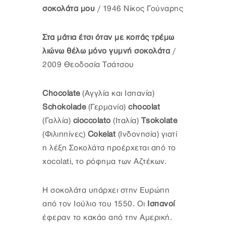
σοκολάτα μου
/ 1946 Νίκος Γούναρης
Στα μάτια έτσι όταν με κοιτάς τρέμω
λιώνω θέλω μόνο γυμνή σοκολάτα
/
2009 Θεοδοσία Τσάτσου
Chocolate
(Aγγλία και Iσπανία)
Schokolade
(Γερμανία)
chocolat
(Γαλλία)
cioccolato
(Ιταλία)
Τsokolate
(Φιλιππίνες)
Cokelat
(Ινδονησία) γιατί
η λέξη Σοκολάτα προέρχεται από το
xocolati, το ρόφημα των Αζτέκων.
Η σοκολάτα υπάρχει στην Ευρώπη
από τον Ιούλιο του 1550. Οι
Ισπανοί
έφεραν το κακάο από την Αμερική.