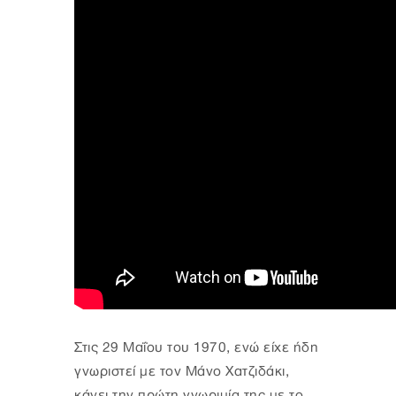
Στις 29 Μαΐου του 1970, ενώ είχε ήδη
γνωριστεί με τον Μάνο Χατζιδάκι,
κάνει την πρώτη γνωριμία της με το