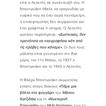
είπε ο Λεοντής σε συνέντευξή του. Η
Νταντωνάκη ήθελε να τραγουδάει με
νυφικό που να έχει ουρά πεντάμετρη,
ο επιχειρηματίας δεν συμφώνησε και
έτσι γράφτηκε η ιστορία. Ο Λεοντής
ωστόσο παρατήρησε:
«Δυστυχώς, δεν
προνόησα να ηχογραφήσω κάτι από
τις πρόβες που κάναμε»
. Οι δυο τους
μάλιστα είναι γεννημένοι την ίδια
μέρα, την 11η Μαϊου, το 1937 η
Νταντωνάκη και το 1940 ο Λεοντής.
Η Φλέρυ Νταντωνάκη συμμετείχε
επίσης στους δίσκους
«Πάμε μια
βόλτα στο φεγγάρι»
του
Μάνου
Χατζιδάκι
και τη
«Νυχτερινή
δοκιμασία»
του
Ηλία Λιούγκου
, ενώ το