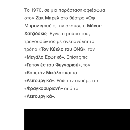
Το 1970, σε μια παράσταση-αφιέρωμα
στον
Ζακ Μπρελ
στο θέατρο
«Οφ
Μπροντγουέι»
, την άκουσε ο
Μάνος
Χατζιδάκις
: Έγινε η μούσα του,
τραγουδώντας με ανεπανάληπτο
τρόπο
«Τον Κύκλο του CNS»
, τον
«Μεγάλο Ερωτικό»
. Επίσης τις
«Γειτονιές του Φεγγαριού»
, τον
«Καπετάν Μιχάλη»
και τα
«Λειτουργικά»
. Εδώ την ακούμε στη
«Φραγκοσυριανή»
από τα
«Λειτουργικά»
.