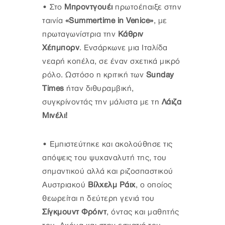
•
Στο
Μπροντγουέι
πρωτοέπαιξε στην
ταινία
«Summertime in Venice»
, με
πρωταγωνίστρια την
Κάθριν
Χέπμπορν
. Ενσάρκωνε μια Ιταλίδα
νεαρή κοπέλα, σε έναν σχετικά μικρό
ρόλο. Ωστόσο η κριτική των
Sunday
Times
ήταν διθυραμβική,
συγκρίνοντάς την μάλιστα με τη
Λάιζα
Μινέλι!
•
Εμπιστεύτηκε και ακολούθησε τις
απόψεις του ψυχαναλυτή της, του
σημαντικού αλλά και ριζοσπαστικού
Αυστριακού
Βίλχελμ Ράιχ
, ο οποίος
θεωρείται η δεύτερη γενιά του
Σίγκμουντ Φρόιντ
, όντας και μαθητής