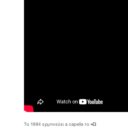
Το 1984 ερμηνεύει a capella το
«Ω