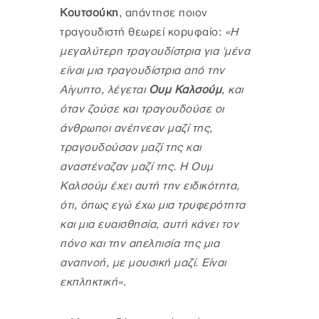
Κουτσούκη
, απάντησε ποιον
τραγουδιστή θεωρεί κορυφαίο:
«Η
μεγαλύτερη τραγουδίστρια για 'μένα
είναι μια τραγουδίστρια από την
Αίγυπτο, λέγεται
Ουμ Καλσούμ
, και
όταν ζούσε και τραγουδούσε οι
άνθρωποι ανέπνεαν μαζί της,
τραγουδούσαν μαζί της και
αναστέναζαν μαζί της. Η Ουμ
Καλσούμ έχει αυτή την ειδικότητα,
ότι, όπως εγώ έχω μια τρυφερότητα
και μια ευαισθησία, αυτή κάνει τον
πόνο και την απελπισία της μια
αναπνοή, με μουσική μαζί. Είναι
εκπληκτική»
.