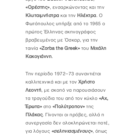
«Ορέστης»
, ενσαρκώνοντας και την
Κλυταιμνήστρα
και την
Ηλέκτρα
. Ο
Φωτόπουλος υπήρξε από το 1965 ο
πρώτος Έλληνας σκηνογράφος
βραβευμένος με Όσκαρ, για την
ταινία
«Zorba the Greek»
του
Μιχάλη
Κακογιάννη
.
Την περίοδο 1972–73 συναντιέται
καλλιτεχνικά και με τον
Χρήστο
Λεοντή
, με σκοπό να παρουσιάσουν
τα τραγούδια του από τον κύκλο
«Αχ,
Έρωτα»
στο
«Πολύτροπον»
της
Πλάκας
. Γίνονται οι πρόβες, αλλά η
συνεργασία δεν ολοκληρώνεται ποτέ,
για λόγους
«σεληνιασμένους»
, όπως