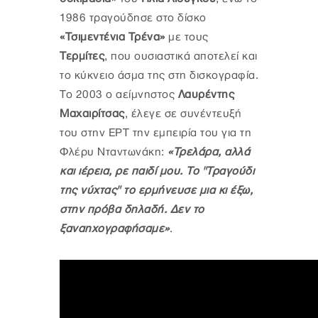
1986 τραγούδησε στο δίσκο
«Τσιμεντένια Τρένα»
με τους
Τερμίτες
, που ουσιαστικά αποτελεί και
το κύκνειο άσμα της στη δισκογραφία.
To 2003 o αείμνηστος
Λαυρέντης
Μαχαιρίτσας
, έλεγε σε συνέντευξή
του στην ΕΡΤ την εμπειρία του για τη
Φλέρυ Νταντωνάκη:
«Τρελάρα, αλλά
και ιέρεια, ρε παιδί μου. Το "Τραγούδι
της νύχτας" το ερμήνευσε μια κι έξω,
στην πρόβα δηλαδή. Δεν το
ξαναηχογραφήσαμε»
.