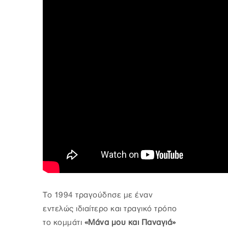
Το 1994 τραγούδησε με έναν
εντελώς ιδιαίτερο και τραγικό τρόπο
το κομμάτι
«Μάνα μου και Παναγιά»