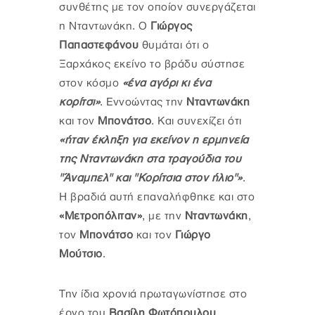
συνθέτης με τον οποίον συνεργάζεται
η Νταντωνάκη. Ο
Γιώργος
Παπαστεφάνου
θυμάται ότι ο
Ξαρχάκος εκείνο το βράδυ σύστησε
στον κόσμο
«ένα αγόρι κι ένα
κορίτσι»
. Εννοώντας την
Νταντωνάκη
και τον
Μπονάτσο
. Και συνεχίζει ότι
«ήταν έκληξη για εκείνον η ερμηνεία
της Νταντωνάκη στα τραγούδια του
"Άναμπελ" και "Κορίτσια στον ήλιο"»
.
Η βραδιά αυτή επαναλήφθηκε και στο
«Μετροπόλιταν»
, με την
Νταντωνάκη
,
τον
Μπονάτσο
και τον
Γιώργο
Μούτσιο
.
Την ίδια χρονιά πρωταγωνίστησε στο
έργο του
Βασίλη Φωτόπουλου
,