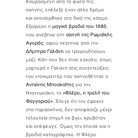
Κουρασμένη από τα φώτα της
σκηνής, επέλεξε έναν άλλο δρόμο
και αποσύρθηκε στο δικό της κόσμο.
Εξαίρεση η
μαγική βραδιά του 1985
,
που ανέβηκε στη
σκηνή της Ρωμαϊκής
Αγοράς
, αφού πείστηκε από την
Δήμητρα Γαλάνη
να τραγουδήσουν
μαζί. Κάτι που δεν ήταν εύκολο, όπως
μαρτυρά η Γαλάνη στις συνεντεύξεις
του ντοκιμαντέρ που σκηνοθέτησε ο
Αντώνης Μποσκοϊτης
για την
Νταντωνάκη, το
«Φλέρυ, η τρελή του
Φεγγαριού»
. Έλεγε ότι την έψαχνε
στα παρασκήνια, δεν αποφάσιζε μέχρι
τελευταία στιγμή να βγει, κρυβόταν
και απέφευγε. Όμως την έπεισε και η
βραδιά καταγράφηκε. Η Φλέρυ