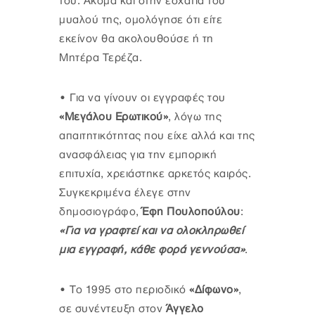
του. Ακόμα και στην εσχατιά του
μυαλού της, ομολόγησε ότι είτε
εκείνον θα ακολουθούσε ή τη
Μητέρα Τερέζα.
•
Για να γίνουν οι εγγραφές του
«Μεγάλου Ερωτικού»
, λόγω της
απαιτητικότητας που είχε αλλά και της
ανασφάλειας για την εμπορική
επιτυχία, χρειάστηκε αρκετός καιρός.
Συγκεκριμένα έλεγε στην
δημοσιογράφο,
Έφη Πουλοπούλου
:
«Για να γραφτεί και να ολοκληρωθεί
μια εγγραφή, κάθε φορά γεννούσα»
.
•
Το 1995 στο περιοδικό
«Δίφωνο»
,
σε συνέντευξη στον
Άγγελο